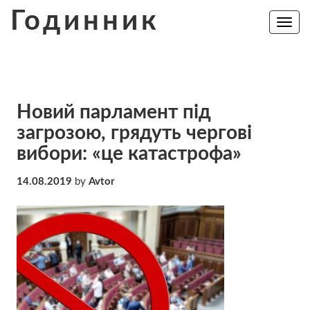
Skip
Годинник
to
Toggle
navig
content
Новий парламент під
загрозою, грядуть чергові
вибори: «це катастрофа»
14.08.2019
by
Avtor