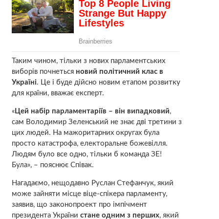
Таким чином, тільки з нових парламентських
виборів почнеться
новий політичний клас в
Україні
. Це і буде дійсно новим етапом розвитку
для країни, вважає експерт.
«
Цей набір парламентаріїв – він випадковий
,
сам Володимир Зеленський не знає дві третини з
цих людей. На мажоритарних округах була
просто катастрофа, електоральне божевілля.
Людям було все одно, тільки б команда ЗЕ!
Була», – пояснює Співак.
Нагадаємо, нещодавно Руслан Стефанчук, який
може зайняти місце віце-спікера парламенту,
заявив, що законопроект про імпічмент
президента України
стане одним з перших
, який