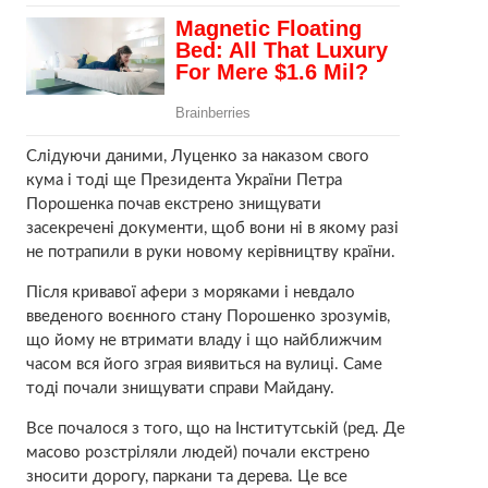
Слідуючи даними, Луценко за наказом свого
кума і тоді ще Президента України Петра
Порошенка почав екстрено знищувати
засекречені документи, щоб вони ні в якому разі
не потрапили в руки новому керівництву країни.
Після кривавої афери з моряками і невдало
введеного воєнного стану Порошенко зрозумів,
що йому не втримати владу і що найближчим
часом вся його зграя виявиться на вулиці. Саме
тоді почали знищувати справи Майдану.
Все почалося з того, що на Інститутській (ред. Де
масово розстріляли людей) почали екстрено
зносити дорогу, паркани та дерева. Це все