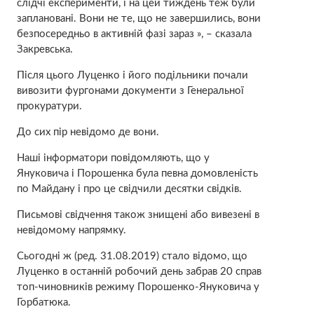
слідчі експерименти, і на цей тиждень теж були
заплановані. Вони не те, що не завершились, вони
безпосередньо в активній фазі зараз », – сказала
Закревська.
Після цього Луценко і його подільники почали
вивозити фургонами документи з Генеральної
прокуратури.
До сих пір невідомо де вони.
Наші інформатори повідомляють, що у
Януковича і Порошенка була певна домовленість
по Майдану і про це свідчили десятки свідків.
Письмові свідчення також знищені або вивезені в
невідомому напрямку.
Сьогодні ж (ред. 31.08.2019) стало відомо, що
Луценко в останній робочий день забрав 20 справ
топ-чиновників режиму Порошенко-Януковича у
Горбатюка.