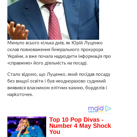
Минуло всього кілька днів, як Юрій Луценко
склав повноваження Генерального прокурора
України, а вже почала надходити інформація про
«справжню» його діяльність на посаді.
Стало відомо, що Луценко, який посідав посаду
без вищої освіти і був неодноразово cyдимий
виявився власником елітних казино, бopделів і
нapkoточек.