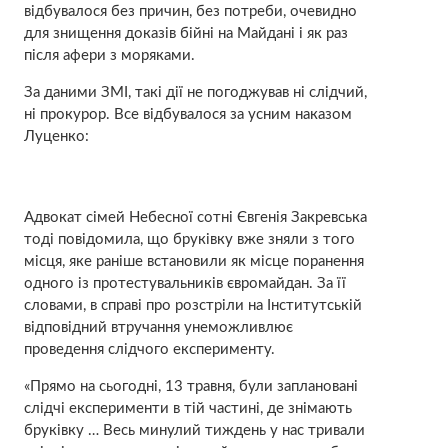
відбувалося без причин, без потреби, очевидно
для знищення доказів бійні на Майдані і як раз
після афери з моряками.
За даними ЗМІ, такі дії не погоджував ні слідчий,
ні прокурор. Все відбувалося за усним наказом
Луценко:
Адвокат сімей Небесної сотні Євгенія Закревська
тоді повідомила, що бруківку вже зняли з того
місця, яке раніше встановили як місце поранення
одного із протестувальників євромайдан. За її
словами, в справі про розстріли на Інститутській
відповідний втручання унеможливлює
проведення слідчого експерименту.
«Прямо на сьогодні, 13 травня, були заплановані
слідчі експерименти в тій частині, де знімають
бруківку … Весь минулий тиждень у нас тривали