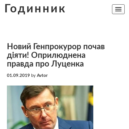
Skip
Годинник
to
Toggle
navig
content
Новий Генпрокурор почав
діяти! Оприлюднена
правда про Луценка
01.09.2019
by
Avtor