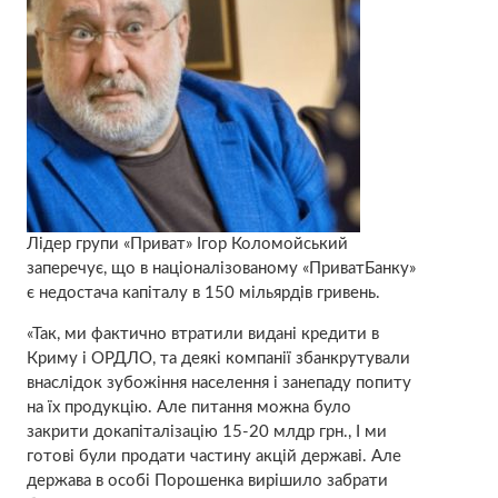
Лідер групи «Приват» Ігор Коломойський
заперечує, що в націоналізованому «ПриватБанку»
є недостача капіталу в 150 мільярдів гривень.
«Так, ми фактично втратили видані кредити в
Криму і ОРДЛО, та деякі компанії збанкрутували
внаслідок зубожіння населення і занепаду попиту
на їх продукцію. Але питання можна було
закрити докапіталізацію 15-20 млдр грн., І ми
готові були продати частину акцій державі. Але
держава в особі Порошенка вирішило забрати