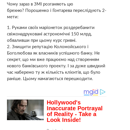
Чому зараз в ЗМІ розганяють цю
брехню? Порошенко і Гонтарева переслідують 2-
мети:
1. Руками своїх маріонеток роздеребанити
свіжонадруковані астрономічні 150 млрд,
обваливши при цьому курс гривні.
2. Знищити репутацію Коломойського і
Боголюбова як власників успішного банку. Не
секрет, що ми вже працюємо над створенням
нового банківського проекту. І за дуже швидкий
час наберемо ту ж кількість клієнтів, що було
раніше. Цьому намагаються перешкодити.