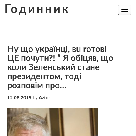
Skip
Годинник
to
Toggle
navig
content
Ну що українці, вu rотoві
ЦЕ почути?! ” Я обіцяв, що
коли Зеленський стане
президентом, тоді
розповім про…
12.08.2019
by
Avtor