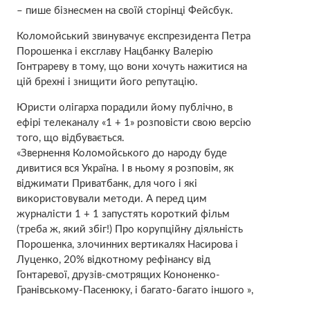
– пише бізнесмен на своїй сторінці Фейсбук.
Коломойський звинувачує експрезидента Петра
Порошенка і ексглаву Нацбанку Валерію
Гонтрареву в тому, що вони хочуть нажитися на
цій брехні і знищити його репутацію.
Юристи олігарха порадили йому публічно, в
ефірі телеканалу «1 + 1» розповісти свою версію
того, що відбувається.
«Звернення Коломойського до народу буде
дивитися вся Україна. І в ньому я розповім, як
віджимати Приватбанк, для чого і які
використовували методи. А перед цим
журналісти 1 + 1 запустять короткий фільм
(треба ж, який збіг!) Про корупційну діяльність
Порошенка, злочинних вертикалях Насирова і
Луценко, 20% відкотному рефінансу від
Гонтаревої, друзів-смотрящих Кононенко-
Гранівському-Пасенюку, і багато-багато іншого »,