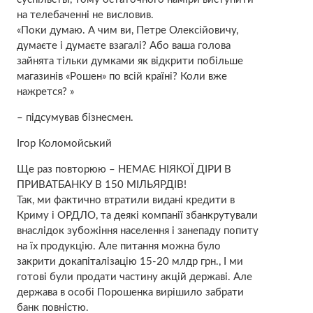
на телебаченні не висловив.
«Поки думаю. А чим ви, Петре Олексійовичу,
думаєте і думаєте взагалі? Або ваша голова
зайнята тільки думками як відкрити побільше
магазинів «Рошен» по всій країні? Коли вже
нажрется? »
– підсумував бізнесмен.
Ігор Коломойський
Ще раз повторюю – НЕМАЄ НІЯКОЇ ДІРИ В
ПРИВАТБАНКУ В 150 МІЛЬЯРДІВ!
Так, ми фактично втратили видані кредити в
Криму і ОРДЛО, та деякі компанії збанкрутували
внаслідок зубожіння населення і занепаду попиту
на їх продукцію. Але питання можна було
закрити докапіталізацію 15-20 млдр грн., І ми
готові були продати частину акцій державі. Але
держава в особі Порошенка вирішило забрати
банк повністю.