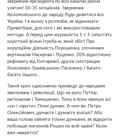
звернення президента по всіх каналах разом
узятим! 30-35 мільйонів. Звернення
Коломойського до народу буде дивитися вся
Україна. І в ньому я розповім, як віджимати
Приватбанк, для чого і які використовували
методи. А перед цим журналісти 1 + 1 запустять
короткий фільм (треба ж, який збіг!) Про
корупційну діяльність Порошенка, злочинних
вертикалях Насирова і Луценко, 20% відкотному
рефінансу від Гонтаревої, друзів-смотрящих
Кононенко-Гранівському-Пасенюку, і багато-
багато іншого .
Такий крок однозначно призведе до народних
хвилювань і революції. Що на руку Путіну,
регіоналам і Тимошенко. Тому я поки зважую всі
«за» і «проти». Поки думаю. А чим ви, Петро
Олексійович, думаєте і думаєте взагалі? Або
ваша голова зайнята тільки думками, як відкрити
побільше магазинів Рошен по всій країні? Коли
вже нажрется?