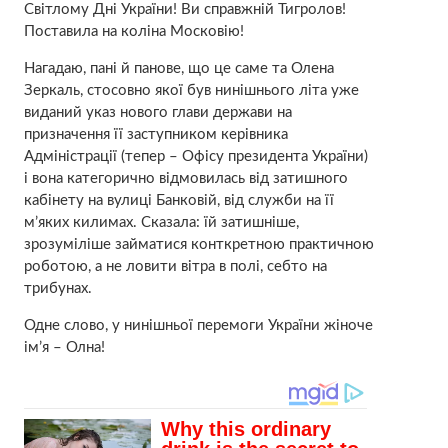
Світлому Дні України! Ви справжній Тигролов!
Поставила на коліна Московію!
Нагадаю, пані й панове, що це саме та Олена
Зеркаль, стосовно якої був нинішнього літа уже
виданий указ нового глави держави на
призначення її заступником керівника
Адміністрації (тепер – Офісу президента України)
і вона категорично відмовилась від затишного
кабінету на вулиці Банковій, від служби на її
м’яких килимах. Сказала: їй затишніше,
зрозуміліше займатися конткретною практичною
роботою, а не ловити вітра в полі, себто на
трибунах.
Одне слово, у нинішньої перемоги України жіноче
ім’я – Олна!