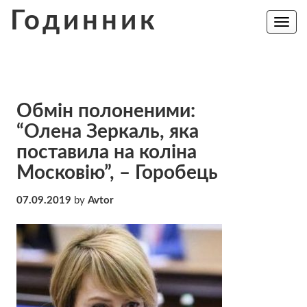
Skip
Годинник
to
Toggle
navig
content
Обмін полоненими:
“Олена Зеркаль, яка
поставила на коліна
Московію”, – Горобець
07.09.2019
by
Avtor