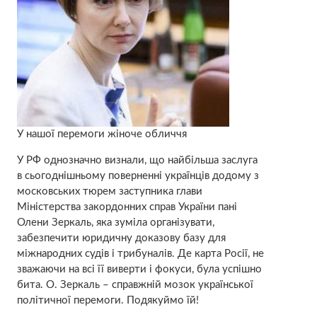
У нашої перемоги жіноче обличчя
У РФ однозначно визнали, що найбільша заслуга
в сьогоднішньому поверненні українців додому з
московських тюрем заступника глави
Міністерства закордонних справ України пані
Олени Зеркаль, яка зуміла організувати,
забезпечити юридичну доказову базу для
міжнародних судів і трибуналів. Де карта Росії, не
зважаючи на всі її виверти і фокуси, була успішно
бита. О. Зеркаль – справжній мозок української
політичної перемоги. Подякуймо їй!