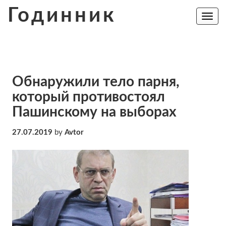
Skip
Годинник
to
Toggle
navig
content
Обнаружили тело парня,
который противостоял
Пашинскому на выборах
27.07.2019
by
Avtor