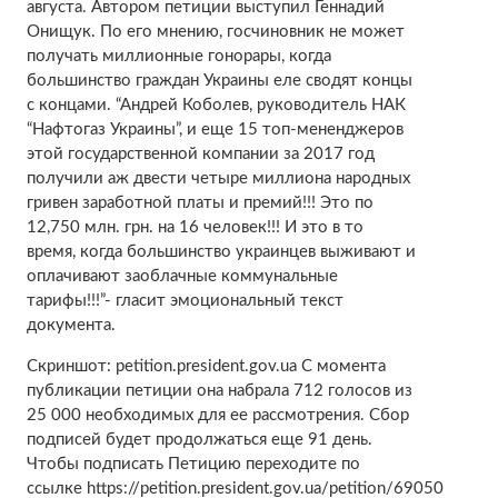
августа. Автором петиции выступил Геннадий
Онищук. По его мнению, госчиновник не может
получать миллионные гонорары, когда
большинство граждан Украины еле сводят концы
с концами. “Андрей Коболев, руководитель НАК
“Нафтогаз Украины”, и еще 15 топ-мененджеров
этой государственной компании за 2017 год
получили аж двести четыре миллиона народных
гривен заработной платы и премий!!! Это по
12,750 млн. грн. на 16 человек!!! И это в то
время, когда большинство украинцев выживают и
оплачивают заоблачные коммунальные
тарифы!!!”- гласит эмоциональный текст
документа.
Скриншот: petition.president.gov.ua С момента
публикации петиции она набрала 712 голосов из
25 000 необходимых для ее рассмотрения. Сбор
подписей будет продолжаться еще 91 день.
Чтобы подписать Петицию переходите по
ссылке https://petition.president.gov.ua/petition/69050