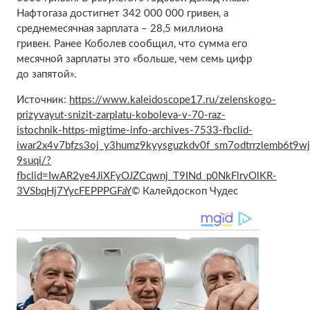
Нафтогаза достигнет 342 000 000 гривен, а
среднемесячная зарплата – 28,5 миллиона
гривен. Ранее Коболев сообщил, что сумма его
месячной зарплаты это «больше, чем семь цифр
до запятой».
Источник:
https://www.kaleidoscope17.ru/zelenskogo-
prizyvayut-snizit-zarplatu-koboleva-v-70-raz-
istochnik-https-migtime-info-archives-7533-fbclid-
iwar2x4v7bfzs3oj_y3humz9kyysguzkdv0f_sm7odtrrzlemb6t9wj
9suqi/?
fbclid=IwAR2ye4JiXFyOJZCqwnj_T9INd_p0NkFlrvOlKR-
3VSbqHj7YycFEPPPGFaY
© Калейдоскоп Чудес