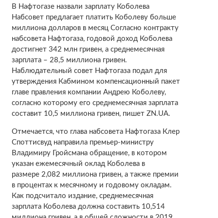
В Нафтогазе назвали зарплату Коболева
Набсовет предлагает платить Коболеву больше
миллиона долларов в месяц Согласно контракту
набсовета Нафтогаза, годовой доход Коболева
достигнет 342 млн гривен, а среднемесячная
зарплата – 28,5 миллиона гривен.
Наблюдательный совет Нафтогаза подал для
утверждения Кабмином компенсационный пакет
главе правления компании Андрею Коболеву,
согласно которому его среднемесячная зарплата
составит 10,5 миллиона гривен, пишет ZN.UA.
Отмечается, что глава набсовета Нафтогаза Клер
Споттисвуд направила премьер-министру
Владимиру Гройсмана обращение, в котором
указан ежемесячный оклад Коболева в
размере 2,082 миллиона гривен, а также премии
в процентах к месячному и годовому окладам.
Как подсчитало издание, среднемесячная
зарплата Коболева должна составить 10,514
миллиона гривен, а в общей сложности в 2019