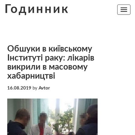
Skip
Годинник
to
Toggle
navig
content
Обшуки в київському
Інституті раку: лікарів
викрили в масовому
хабарництві
16.08.2019
by
Avtor