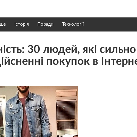
нше
Історія
Поради
Технології
ість: 30 людей, які сильно
йсненні покупок в Інтерн