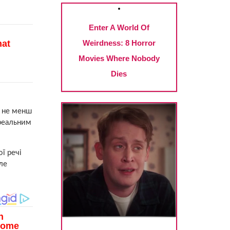
м не менш
 реальним
ї речі
ле