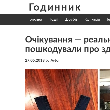
Skip
Годинник
to
content
Головна
Події
Шоубіз
Кулінарія
І
Очікування — реальн
пошкодували про зді
27.05.2018
by
Avtor