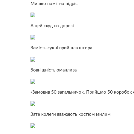
Мишко помітно підріс
А цей схуд по дорозі
Замість сукні прийшла штора
Зовнішність оманлива
«Замовив 50 запальничок. Прийшло 50 коробок с
Зате колеги вважають костюм милим