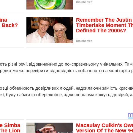
ь різні речі, від звичайних до по-справжньому унікальних. Ти
 рідко може перевірити відповідність побаченого на моніторі з
рговці обманюють довірливих людей, надсилаючи замість красиво
і, буду набагато обережніше, адже не дарма кажуть, довіряй, а