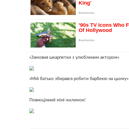
«Замовив шкарпетки з улюбленим актором»
«Мій батько збирався робити барбекю на цьому»
Повноцінний міні-килимок!