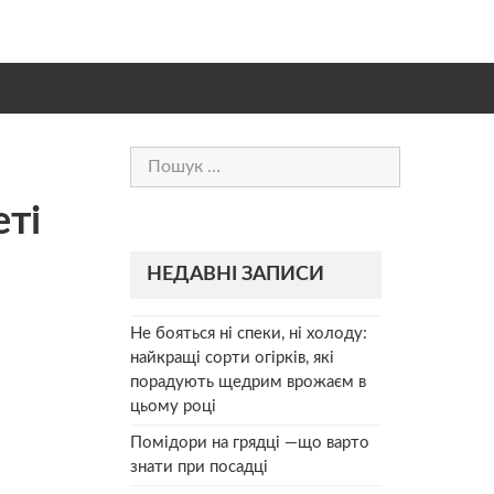
Пошук:
еті
НЕДАВНІ ЗАПИСИ
Не бояться ні спеки, ні холоду:
найкращі сорти огірків, які
порадують щедрим врожаєм в
цьому році
Помідори на грядці —що варто
знати при посадці