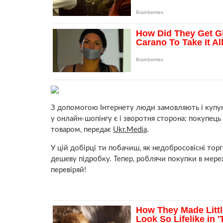
З допомогою Інтернету люди замовляють і купуют
у онлайн-шопінгу є і зворотня сторона: покупець
товаром, передає
Ukr.Media
.
У цій добірці ти побачиш, як недобросовісні то
дешеву підробку. Тепер, роблячи покупки в мереж
перевіряй!