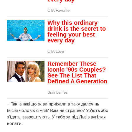
– Так, а навіщо ж ви приїхали в таку далечінь
(вісім чоловік сім’я)? Вам не страшно? Уб’ють або
з’їдять, заарештують. У табори під Львів вугілля
копати.