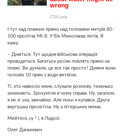
І тут над пляжем прямо над головами метрів 80-
100 пролітає Мі-8. У бік Миколаєва летів. Я
кажу.
– Дивіться. Тут щодня військова операція
проводиться. Багатьох росіян ловлять прямо на
пляжі. Ви думали, це все так просто? Днями вони
чоловік 10 прям з води витягли.
Ті, хто навколо мене, слухали розмову, тихенько
хихикають. Зрозуміли в чому справа. Ну, загалом,
я не зі зла, звичайно. Але поки я купався. Друга
вертушка пролетіла. Ну а пітерських немає.
Мийтеся, су * і, в Ладозі.
Олег Данькевич