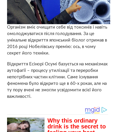
Організм вміє очищати себе від токсинів і навіть
омолоджуватися після голодування. За це
унікальне відкриття японський біолог отримав в
2016 році Нобелівську премію: ось, в чому
секрет його техніки.
Відкриття Есінорі Осумі базується на механізмах
аутофагії – процесу утилізації та переробки
непотрібних частин клітини. Саме існування
феномена було відкрито ще в 60-х роках, але на
ту пору вчені не змогли усвідомити всієї його
важливості.