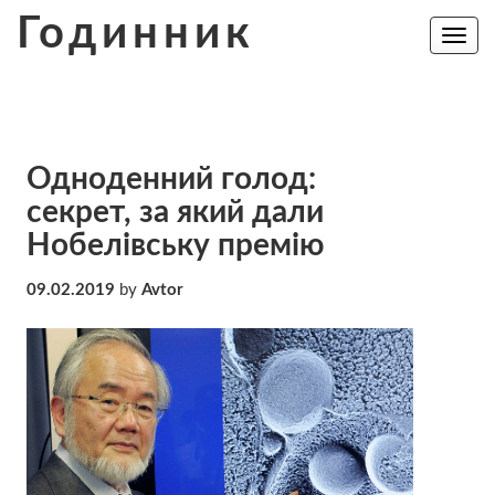
Skip
Годинник
to
Toggle
navig
content
Одноденний голод:
секрет, за який дали
Нобелівську премію
09.02.2019
by
Avtor