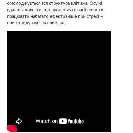
омолоджується вся структура клітини. Осумі
вдалося довести, що процес аутофагії починає
працювати набагато ефективніше при стресі –
при голодуванні, наприклад.