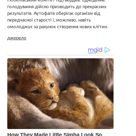
Нобелівський комітет підтвердив: одноденне
голодування дійсно призводить до прекрасних
результатів. Аутофагія оберігає організм від
передчасної старості і, можливо, навіть
омолоджує за рахунок створення нових клітин.
джерело