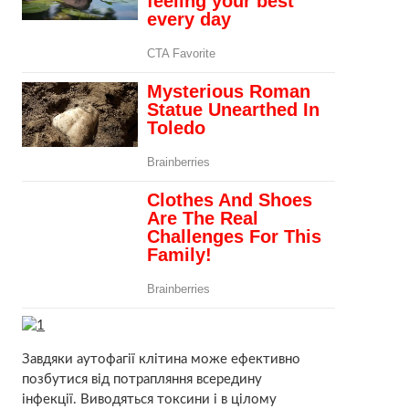
Завдяки аутофагії клітина може ефективно
позбутися від потрапляння всередину
інфекції. Виводяться токсини і в цілому