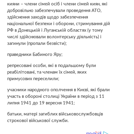
кияни – члени сімей осіб і члени сімей киян, які
добровільно забезпечували проведення АТО,
здійснення заходів щодо забезпечення
національної безпеки і оборони, стримування дій
РФ в Донецькій і Луганській областях (у тому
числі здійснювали волонтерську діяльність) і
загинули (пропали безвісти);
праведники Бабиного Яру;
репресовані особи, які в подальшому були
реабілітовані, та членам їх сімей, яких
примусових переселили;
учасники народного ополчення в Києві, які брали
участь в обороні столиці України в період з 11
липня 1941 до 19 вересня 1941;
батьки, матері загиблих військовослужбовців
строкової військової служби.