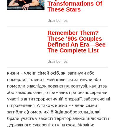
кияни – члени сімей осіб, які загинули або
померли, і члени сімей киян, які загинули або
померли внаслідок поранення, контузії, каліцтва
або захворювання, отриманих при безпосередній
участі в антитерористичній операції, забезпеченні
її проведення. А також кияни – члени сімей
загиблих (померлих) бійців-добровольців, які
брали участь у захисті територіальної цілісності і
державного суверенітету на сході України;