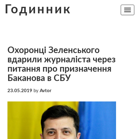
Skip
Годинник
to
Toggle
navig
content
Охоронці Зеленського
вдарили журналіста через
питання про призначення
Баканова в СБУ
23.05.2019
by
Avtor