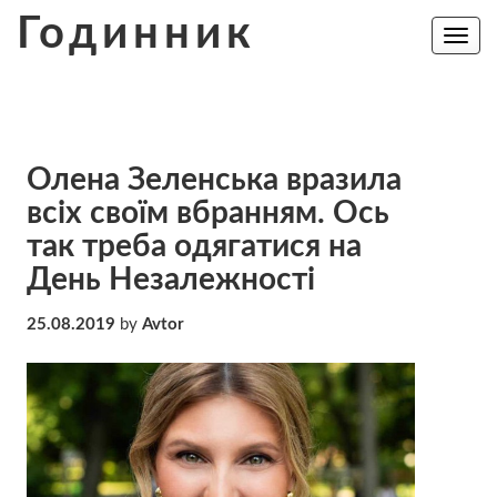
Skip
Годинник
to
Toggle
navig
content
Олена Зеленська вразила
всіх своїм вбранням. Ось
так треба одягатися на
День Незалежності
25.08.2019
by
Avtor