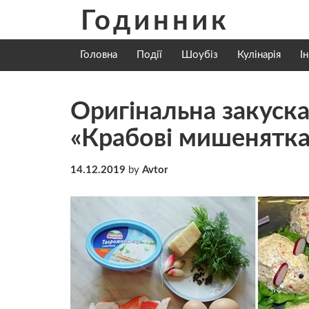
Skip
Годинник
to
content
Головна
Події
Шоубіз
Кулінарія
І
Оригінальна закуска
«Крабові мишенятка»
14.12.2019
by
Avtor