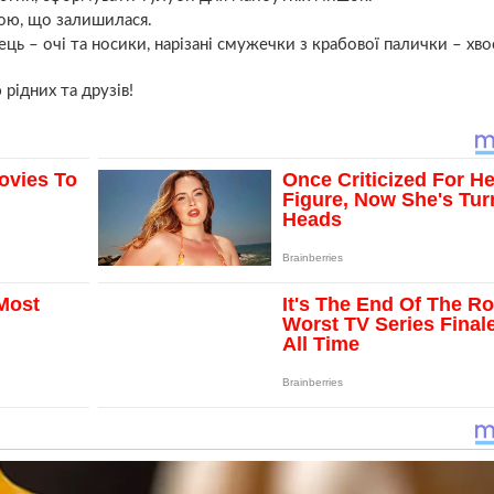
ою, що залишилася.
ець – очі та носики, нарізані смужечки з крабової палички – хво
рідних та друзів!