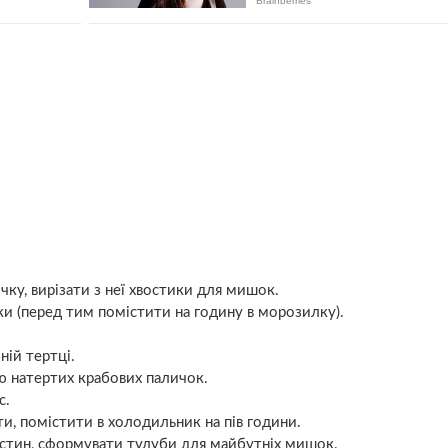
ку, вирізати з неї хвостики для мишок.
ки (перед тим помістити на годину в морозилку).
ній тертці.
ю натертих крабових паличок.
с.
и, помістити в холодильник на пів години.
астин, сформувати тулуби для майбутніх мишок.