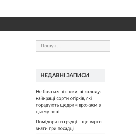
Пошук:
НЕДАВНІ ЗАПИСИ
Не бояться ні спеки, ні холоду:
найкращі сорти огірків, які
порадують щедрим врожаєм в
цьому році
Помідори на грядці —що варто
знати при посадці