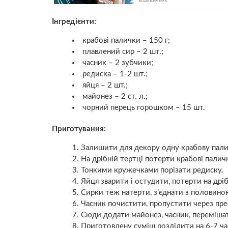
Інгредієнти:
крабові палички – 150 г;
плавлений сир – 2 шт.;
часник – 2 зубчики;
редиска – 1-2 шт.;
яйця – 2 шт.;
майонез – 2 ст. л.;
чорний перець горошком – 15 шт.
Приготування:
Залишити для декору одну крабову палич
На дрібній тертці потерти крабові палич
Тонкими кружечками порізати редиску.
Яйця зварити і остудити, потерти на дріб
Сирки теж натерти, з’єднати з половино
Часник почистити, пропустити через пре
Сюди додати майонез, часник, перемішат
Приготовлену суміш розділити на 6-7 ч