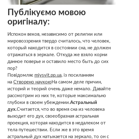
Публікуємо мовою
оригіналу:
Испокон веков, независимо от религии или
мировоззрения твердо считалось, что человек,
который находится в состоянии сна, не должен
отражаться в зеркале. Откуда же взяло корни
данное поверье и оставило место быть до сих
пор?
Повідомляє
miysvit.pp.ua
, із посиланням
на
Створено наукою
На самом деле причин,
историй и теорий очень даже немало. Давайте
рассмотрим из них те, которые максимально
глубоки в своем убеждении.
Астральный
дух.
Считается, что во время сна из человека
выходит его дух, своеобразная астральная
проекция, которая находится в недалеком от
тела путешествии. Если же в это время
астральный дух натыкается на зеркало, то он с