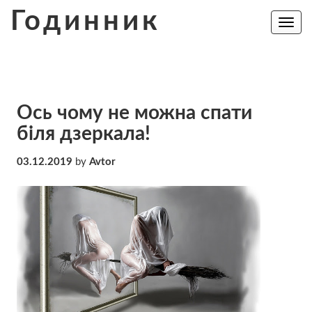
Skip
Годинник
to
Toggle
navig
content
Ось чому не можна спати
біля дзеркала!
03.12.2019
by
Avtor