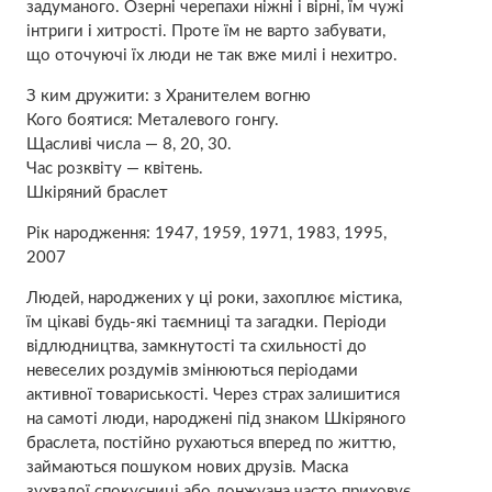
задуманого. Озерні черепахи ніжні і вірні, їм чужі
інтриги і хитрості. Проте їм не варто забувати,
що оточуючі їх люди не так вже милі і нехитро.
З ким дружити: з Хранителем вогню
Кого боятися: Металевого гонгу.
Щасливі числа — 8, 20, 30.
Час розквіту — квітень.
Шкіряний браслет
Рік народження: 1947, 1959, 1971, 1983, 1995,
2007
Людей, народжених у ці роки, захоплює містика,
їм цікаві будь-які таємниці та загадки. Періоди
відлюдництва, замкнутості та схильності до
невеселих роздумів змінюються періодами
активної товариськості. Через страх залишитися
на самоті люди, народжені під знаком Шкіряного
браслета, постійно рухаються вперед по життю,
займаються пошуком нових друзів. Маска
зухвалої спокусниці або донжуана часто приховує