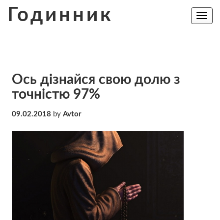
Skip
Годинник
to
Toggle
navig
content
Ось дізнайся свою долю з
точністю 97%
09.02.2018
by
Avtor