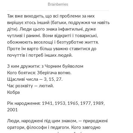
Так вже виходить, що всі проблеми за них
вирішує хтось інший (батьки, подружжя чи навіть
діти). Люди цього знака інфантильні, дуже
чутливі і ранимі. Вони відкриті і товариські,
обожнюють веселощі і безтурботне життя.
Проте їм варто більш уважно ставитися до
почуттів і потреб інших людей.
З ким дружити: з Чорним буйволом
Кого боятися: Зберігача вогню.
Щасливі числа — 3, 15, 27.
Час розквіту — лютий.
Кобра
Рік народження: 1941, 1953, 1965, 1977, 1989,
2001
Люди, народжені під цим знаком, — природжені
оратори, філософи і педагоги. Кого завгодно