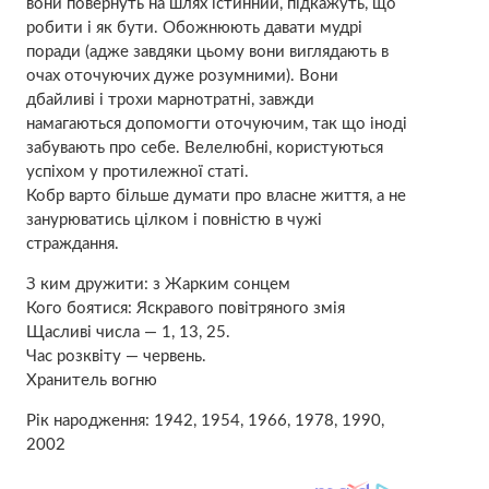
вони повернуть на шлях істинний, підкажуть, що
робити і як бути. Обожнюють давати мудрі
поради (адже завдяки цьому вони виглядають в
очах оточуючих дуже розумними). Вони
дбайливі і трохи марнотратні, завжди
намагаються допомогти оточуючим, так що іноді
забувають про себе. Велелюбні, користуються
успіхом у протилежної статі.
Кобр варто більше думати про власне життя, а не
занурюватись цілком і повністю в чужі
страждання.
З ким дружити: з Жарким сонцем
Кого боятися: Яскравого повітряного змія
Щасливі числа — 1, 13, 25.
Час розквіту — червень.
Хранитель вогню
Рік народження: 1942, 1954, 1966, 1978, 1990,
2002