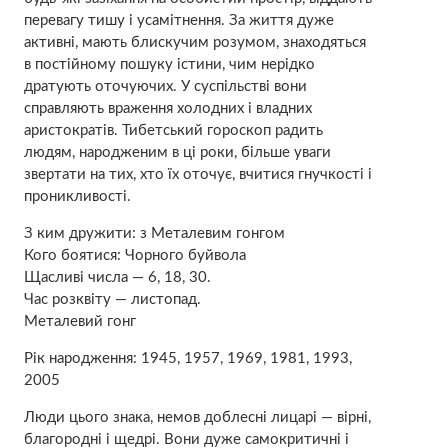
перевагу тишу і усамітнення. За життя дуже
активні, мають блискучим розумом, знаходяться
в постійному пошуку істини, чим нерідко
дратують оточуючих. У суспільстві вони
справляють враження холодних і владних
аристократів. Тибетський гороскоп радить
людям, народженим в ці роки, більше уваги
звертати на тих, хто їх оточує, вчитися гнучкості і
проникливості.
З ким дружити: з Металевим гонгом
Кого боятися: Чорного буйвола
Щасливі числа — 6, 18, 30.
Час розквіту — листопад.
Металевий гонг
Рік народження: 1945, 1957, 1969, 1981, 1993,
2005
Люди цього знака, немов доблесні лицарі — вірні,
благородні і щедрі. Вони дуже самокритичні і