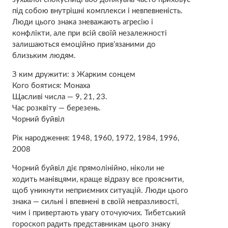
під собою внутрішні комплекси і невпевненість.
Люди цього знака зневажають агресію і
конфлікти, але при всій своїй незалежності
залишаються емоційно прив’язаними до
близьким людям.
З ким дружити: з Жарким сонцем
Кого боятися: Монаха
Щасливі числа — 9, 21, 23.
Час розквіту — березень.
Чорний буйвіл
Рік народження: 1948, 1960, 1972, 1984, 1996,
2008
Чорний буйвіл діє прямолінійно, ніколи не
ходить манівцями, краще відразу все прояснити,
щоб уникнути неприємних ситуацій. Люди цього
знака — сильні і впевнені в своїй невразливості,
чим і привертають увагу оточуючих. Тибетський
гороскоп радить представникам цього знаку