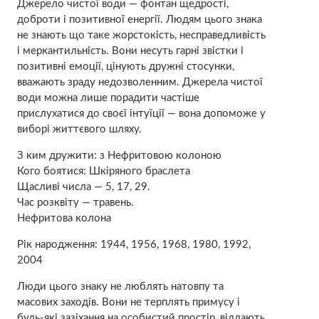
Джерело чистої води — фонтан щедрості,
доброти і позитивної енергії. Людям цього знака
не знають що таке жорстокість, несправедливість
і меркантильність. Вони несуть гарні звістки і
позитивні емоції, цінують дружні стосунки,
вважають зраду недозволенним. Джерела чистої
води можна лише порадити частіше
прислухатися до своєї інтуїції — вона допоможе у
виборі життєвого шляху.
З ким дружити: з Нефритовою колоною
Кого боятися: Шкіряного браслета
Щасливі числа — 5, 17, 29.
Час розквіту — травень.
Нефритова колона
Рік народження: 1944, 1956, 1968, 1980, 1992,
2004
Люди цього знаку не люблять натовпу та
масових заходів. Вони не терплять примусу і
будь-які зазіхання на особистий простір, віддають