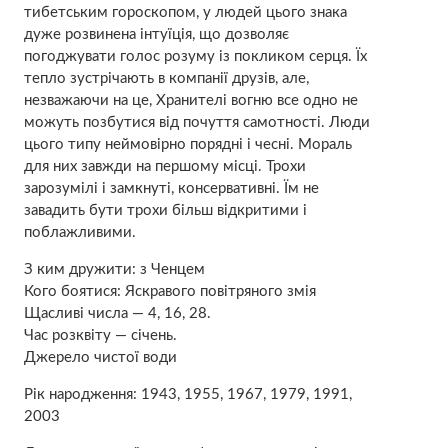
тибетським гороскопом, у людей цього знака
дуже розвинена інтуїція, що дозволяє
погоджувати голос розуму із покликом серця. Їх
тепло зустрічають в компанії друзів, але,
незважаючи на це, Хранителі вогню все одно не
можуть позбутися від почуття самотності. Люди
цього типу неймовірно порядні і чесні. Мораль
для них завжди на першому місці. Трохи
зарозумілі і замкнуті, консервативні. Їм не
завадить бути трохи більш відкритими і
поблажливими.
З ким дружити: з Ченцем
Кого боятися: Яскравого повітряного змія
Щасливі числа — 4, 16, 28.
Час розквіту — січень.
Джерело чистої води
Рік народження: 1943, 1955, 1967, 1979, 1991,
2003