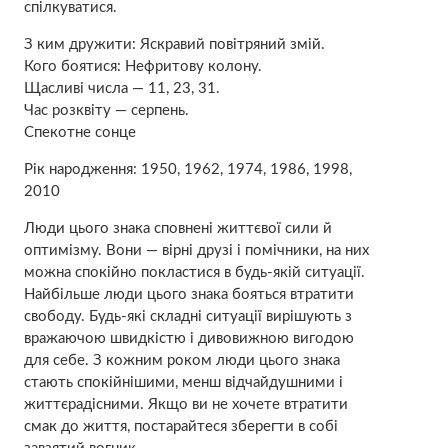
спілкуватися.
З ким дружити: Яскравий повітряний змій.
Кого боятися: Нефритову колону.
Щасливі числа — 11, 23, 31.
Час розквіту — серпень.
Спекотне сонце
Рік народження: 1950, 1962, 1974, 1986, 1998,
2010
Люди цього знака сповнені життєвої сили й
оптимізму. Вони — вірні друзі і помічники, на них
можна спокійно покластися в будь-якій ситуації.
Найбільше люди цього знака бояться втратити
свободу. Будь-які складні ситуації вирішують з
вражаючою швидкістю і дивовижною вигодою
для себе. З кожним роком люди цього знака
стають спокійнішими, менш відчайдушними і
життєрадісними. Якщо ви не хочете втратити
смак до життя, постарайтеся зберегти в собі