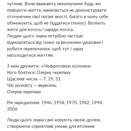
чутливі. Вони вважають неминучими будь-які
повороти життя, намагаються не демонструвати
оточуючим свої погані якості, багато в чому себе
обмежують, щоб не піддатися спокусі. Воліють
жити для когось і заради когось.
Людям цього знака потрібно частіше
відмовлятися від гонки за високими ідеалами і
робити перепочинок, щоб тут і зараз
насолодитися життям.
З ким дружити: з Нефритовою колоною
Кого боятися: Озерну черепаху
Щасливі числа — 7, 19, 31.
Час розквіту — вересень.
Озерна черепаха
Рік народження: 1946, 1958, 1970, 1982, 1994,
2006
Люди цього знака самі керують своєю долею,
створюючи сприятливі умови для втілення