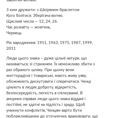
завзятий вогник.
З ким дружити: з Шкіряним браслетом
Кого боятися: Зберігача вогню.
Щасливі числа — 12, 24, 26.
Час розквіту — жовтень.
Чернець
Рік народження: 1951, 1963, 1975, 1987, 1999,
2011
Люди цього знака – дуже цільні натури, що
називається, зі стрижнем. Їх неможливо збити з
раз обраного шляху. При цьому вони
життєрадісні і товариські, мають живу уяву,
обожнюють дискутувати і сперечатися. Ченці
цінують в людях доброту, відкритість,
безпосередність, легкість в спілкуванні. В
амурних справах люди цього знака віддані і
постійні, не здатні на підлість і зраду. Щоб
уникнути конфліктів, Ченцям варто бути
поблажливішими до оточуючих, враховувати, що