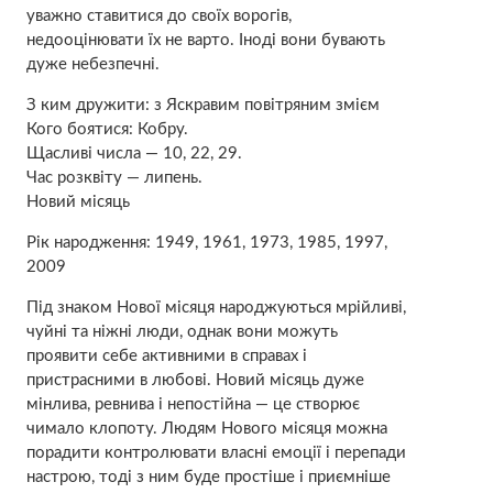
уважно ставитися до своїх ворогів,
недооцінювати їх не варто. Іноді вони бувають
дуже небезпечні.
З ким дружити: з Яскравим повітряним змієм
Кого боятися: Кобру.
Щасливі числа — 10, 22, 29.
Час розквіту — липень.
Новий місяць
Рік народження: 1949, 1961, 1973, 1985, 1997,
2009
Під знаком Нової місяця народжуються мрійливі,
чуйні та ніжні люди, однак вони можуть
проявити себе активними в справах і
пристрасними в любові. Новий місяць дуже
мінлива, ревнива і непостійна — це створює
чимало клопоту. Людям Нового місяця можна
порадити контролювати власні емоції і перепади
настрою, тоді з ним буде простіше і приємніше