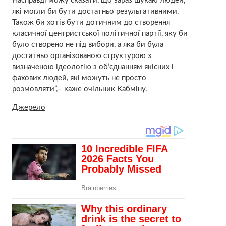
Насправді можу сказати, що зараз шукаю людей,
які могли би бути достатньо результативними.
Також би хотів бути дотичним до створення
класичної центристської політичної партії, яку би
було створено не під вибори, а яка би була
достатньо організованою структурою з
визначеною ідеологію з об’єднанням якісних і
фахових людей, які можуть не просто
розмовляти”,– каже очільник Кабміну.
Джерело