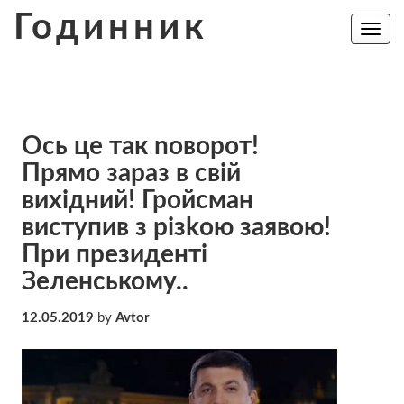
Skip
Годинник
to
Toggle
navig
content
Ось це так nоворот!
Прямо зараз в свій
вихідний! Гройсман
виступив з різkою заявою!
При президенті
Зеленському..
12.05.2019
by
Avtor