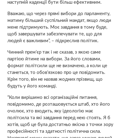
наступній каденції бути більш ефективним.
Вважаю, що через прямі вибори до парламенту,
матиму більший суспільний мандат, якщо люди
мене підтримують. Моє завдання в тому буде,
щоб завершувати забезпечувати те, що для
людей є важливим”, – підкреслив політик.
Чинний прем’єр так і не сказав, з якою саме
партією йтиме на вибори. За його словами,
формат політсили ще не визначено, а коли це
станеться, то обов’язково про це повідомить.
Крім того, він не назвав жодних прізвищ, що
будуть у його команді.
“Коли вирішимо всі організаційні питання,
повідомимо, де розташовується штаб, хто його
очолює, хто входить, яку ідеологію має
політсила та які завдання перед нею стоять. Я б
хотів, щоб це була достатньо якісна з точки зору
професійності та здатності політична сила.