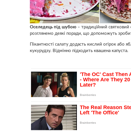
Оселедець під шубою
– традиційний святковий с
розглянемо деякі поради, що допоможуть зроби
Пікантності салату додасть кислий огірок або 
кукурудзу. Відмінно підходить квашена капуста.