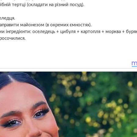
ібній тертці (складати на різний посуд).
еледця.
заправити майонезом (в окремих ємностях).
и інгредієнти: оселедець + цибуля + картопля + морква + буря
просочилися.