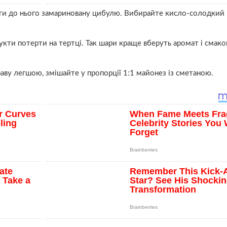
ти до нього замариновану цибулю. Вибирайте кисло-солодкий 
кти потерти на тертці. Так шари краще вберуть аромат і смаков
ву легшою, змішайте у пропорції 1:1 майонез із сметаною.