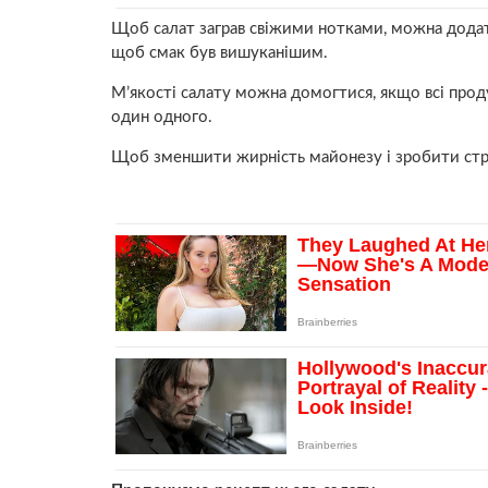
Щоб салат заграв свіжими нотками, можна дода
щоб смак був вишуканішим.
М’якості салату можна домогтися, якщо всі проду
один одного.
Щоб зменшити жирність майонезу і зробити стра