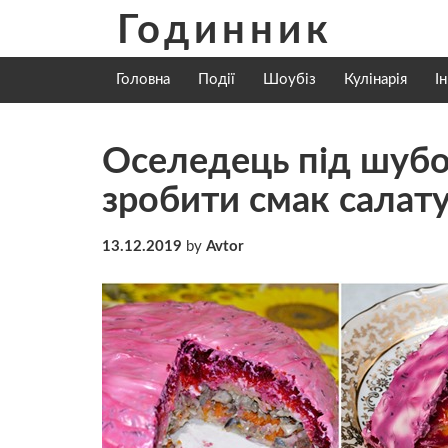
Skip
Годинник
to
content
Головна
Події
Шоубіз
Кулінарія
І
Оселедець під шуб
зробити смак салат
13.12.2019
by
Avtor