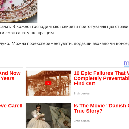
алат. В кожної господині свої секрети приготування цієї страви
ти смак салату ще кращим.
яблуко. Можна проекспериментувати, додавши авокадо чи консе