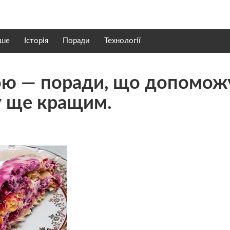
нше
Історія
Поради
Технології
ою — поради, що допомож
у ще кращим.