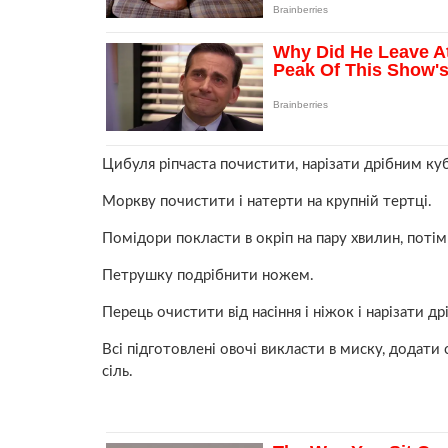
Цибуля ріпчаста почистити, нарізати дрібним ку
Моркву почистити і натерти на крупній тертці.
Помідори покласти в окріп на пару хвилин, потім
Петрушку подрібнити ножем.
Перець очистити від насіння і ніжок і нарізати д
Всі підготовлені овочі викласти в миску, додати
сіль.