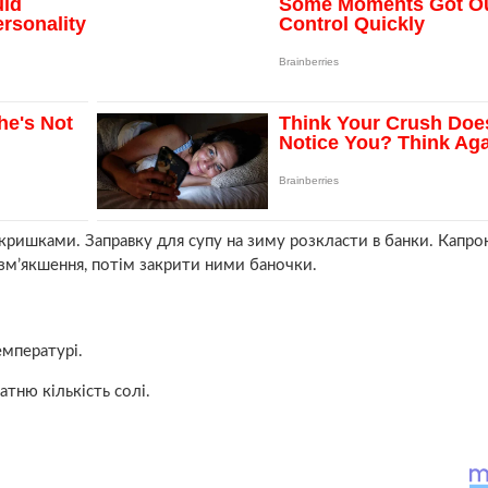
ришками. Заправку для супу на зиму розкласти в банки. Капро
озм’якшення, потім закрити ними баночки.
емпературі.
атню кількість солі.