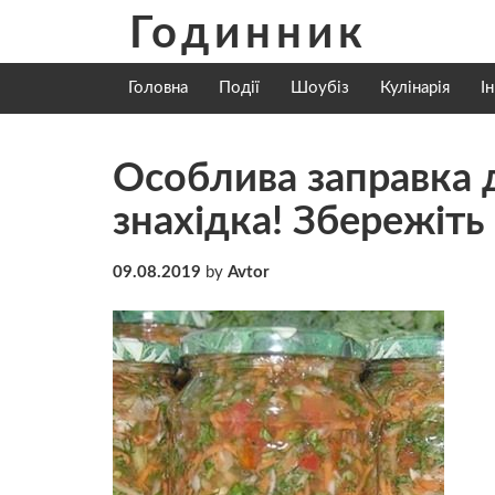
Skip
Годинник
to
content
Головна
Події
Шоубіз
Кулінарія
І
Особлива заправка д
знахідка! Збережіть
09.08.2019
by
Avtor