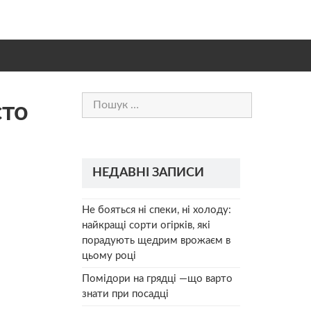
Пошук:
сто
НЕДАВНІ ЗАПИСИ
Не бояться ні спеки, ні холоду:
найкращі сорти огірків, які
порадують щедрим врожаєм в
цьому році
Помідори на грядці —що варто
знати при посадці