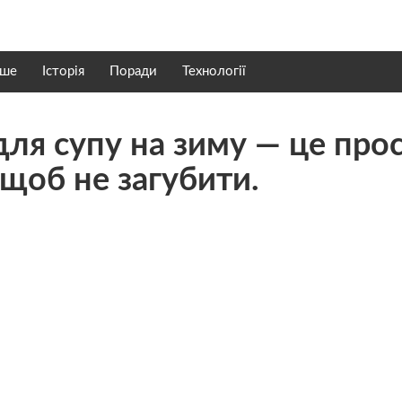
нше
Історія
Поради
Технології
ля супу на зиму — це про
 щоб не загубити.