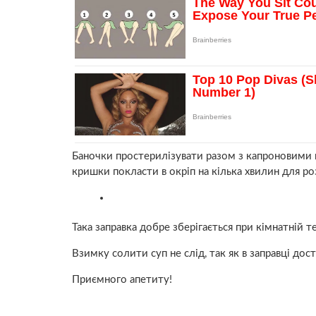
Баночки простерилізувати разом з капроновими к
кришки покласти в окріп на кілька хвилин для р
Така заправка добре зберігається при кімнатній т
Взимку солити суп не слід, так як в заправці дост
Приємного апетиту!