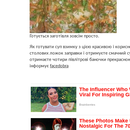
Готується заготівля зовсім просто.
Як готувати суп взимку з цією красивою і корис
столових ложок заправки і отримуєте смачний суп, 
отримаєте чотири півлітрові баночки прекрасною 
інформує
facedobra