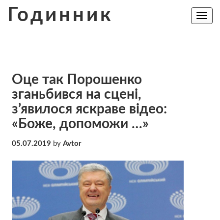
Skip
Годинник
to
Toggle
navig
content
Оце так Порошенко
зганьбився на сцені,
з’явилося яскраве відео:
«Боже, допоможи …»
05.07.2019
by
Avtor