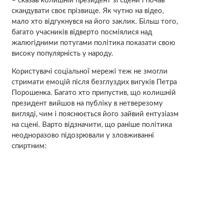
– сказав колишній президент зі сцени і почав
скандувати своє прізвище. Як чутно на відео,
мало хто відгукнувся на його заклик. Більш того,
багато учасників відверто посміялися над
жалюгідними потугами політика показати свою
високу популярність у народу.
Користувачі соціальної мережі теж не змогли
стримати емоцій після безглуздих вигуків Петра
Порошенка. Багато хто припустив, що колишній
президент вийшов на публіку в нетверезому
вигляді, чим і пояснюється його зайвий ентузіазм
на сцені. Варто відзначити, що раніше політика
неодноразово підозрювали у зловживанні
спиртним: