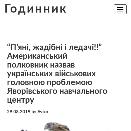
Skip
Годинник
to
Toggle
navig
content
“П’яні, жадібні і ледачі!!”
Американський
полковник назвав
українських військових
головною проблемою
Яворівського навчального
центру
29.08.2019
by
Avtor