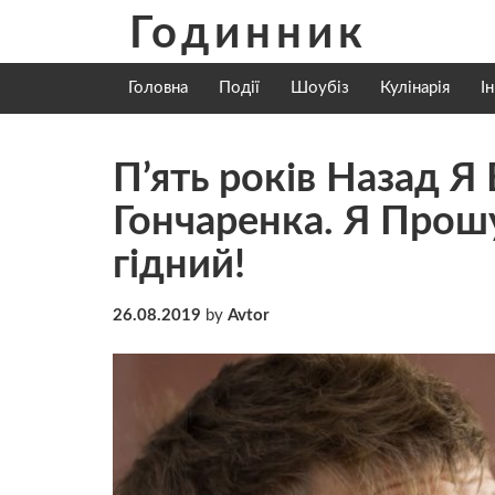
Skip
Годинник
to
content
Головна
Події
Шоубіз
Кулінарія
І
П’ять років Назад 
Гончаренка. Я Прошу
гідний!
26.08.2019
by
Avtor