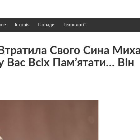
нше
Історія
Поради
Технології
Я Втратила Свого Сина Мих
 Вас Всіх Пам’ятати… Він