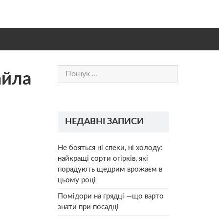
Пошук:
айла
НЕДАВНІ ЗАПИСИ
Не бояться ні спеки, ні холоду:
найкращі сорти огірків, які
порадують щедрим врожаєм в
цьому році
Помідори на грядці —що варто
знати при посадці