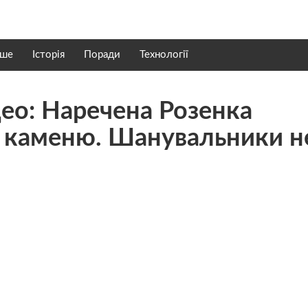
нше
Історія
Поради
Технології
део: Наречена Розенка
го каменю. Шанувальники н