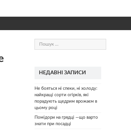
Пошук:
е
НЕДАВНІ ЗАПИСИ
Не бояться ні спеки, ні холоду:
найкращі сорти огірків, які
порадують щедрим врожаєм в
цьому році
Помідори на грядці —що варто
знати при посадці