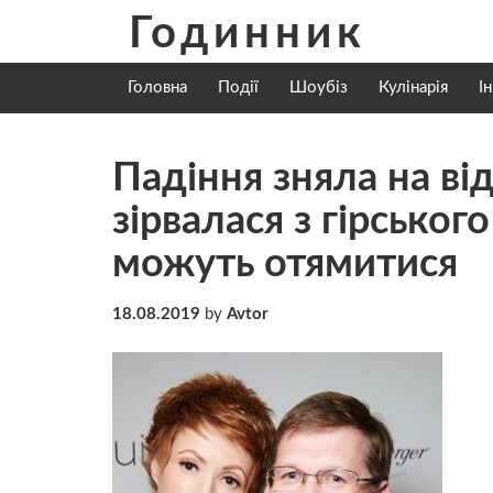
Skip
Годинник
to
content
Головна
Події
Шоубіз
Кулінарія
І
Падіння зняла на ві
зірвалася з гірсько
можуть отямитися
18.08.2019
by
Avtor