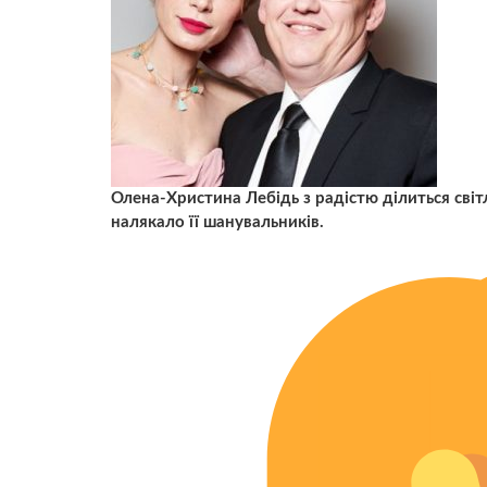
Олена-Христина Лебідь з радістю ділиться світ
налякало її шанувальників.