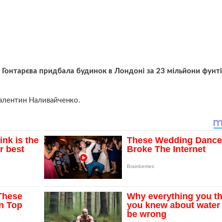
я Гонтарєва придбала будинок в Лондоні за 23 мільйони фунт
Валентин Наливайченко.