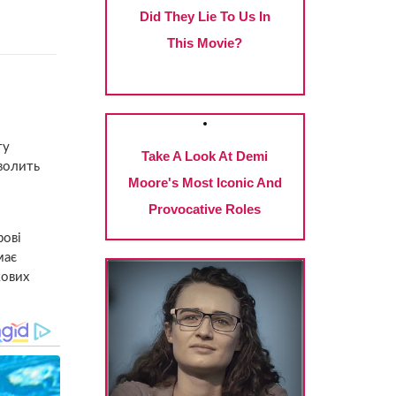
ту
зволить
рові
має
кових