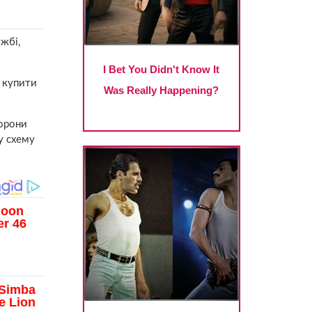
жбі,
і купити
хорони
у схему