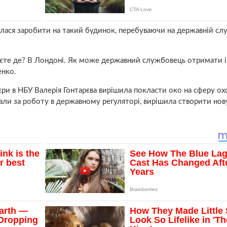
ася заробити на такий будинок, перебуваючи на державній слу
наєте де? В Лондоні. Як може державний службовець отримати 
енко.
’єри в НБУ Валерія Гонтарєва вирішила покласти око на сферу о
али за роботу в державному регуляторі, вирішила створити нов