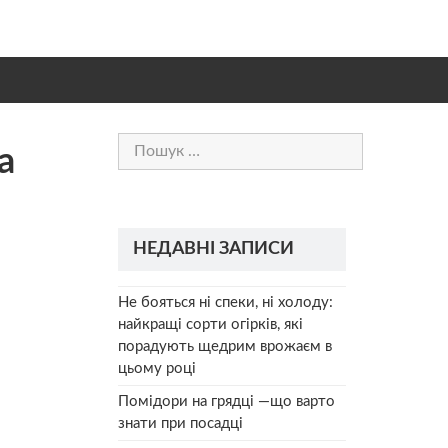
Пошук:
а
НЕДАВНІ ЗАПИСИ
Не бояться ні спеки, ні холоду:
найкращі сорти огірків, які
порадують щедрим врожаєм в
цьому році
Помідори на грядці —що варто
знати при посадці