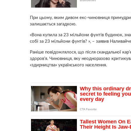
При цьому, яким дивом екс-чиновниця примудрил
залишається загадкою.
«Вона купила за 23 мільйони фунтів будинок, з
собі за 23 мільйони фунтів? », – заявив Наливайч
Раніше повідомлялося, що після скандальної кар
здоров’я. Чиновниця, яку неодноразово критикув
«здирництва» українського населення.