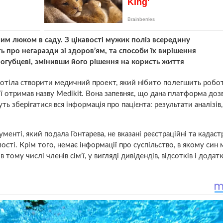
м люком в саду. З цікавості мужик поліз всередину
ь про негаразди зі здоров’ям, та способи їх вирішення
огубцеві, змінивши його рішення на користь життя
 хотіла створити медичний проект, який нібито полегшить робо
ї отримав назву Medikit. Вона запевняє, що дана платформа до
ь зберігатися вся інформація про пацієнта: результати аналізів,
енті, який подала Гонтарева, не вказані реєстраційні та кадаст
сті. Крім того, немає інформації про суспільство, в якому син 
 тому числі членів сім’ї, у вигляді дивідендів, відсотків і додат