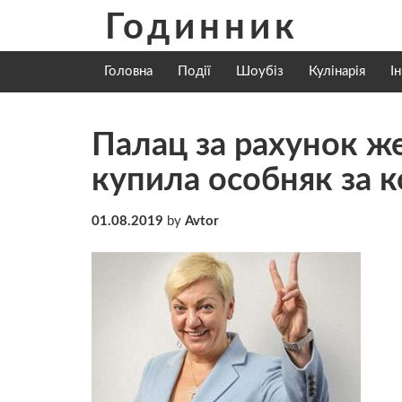
Skip
Годинник
to
content
Головна
Події
Шоубіз
Кулінарія
І
Палац за рахунок же
купила особняк за к
01.08.2019
by
Avtor