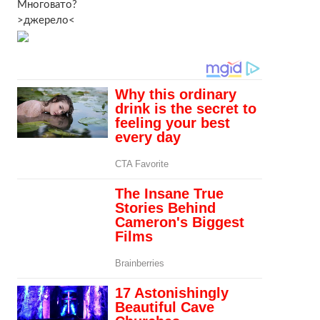
Многовато?
>джерело<