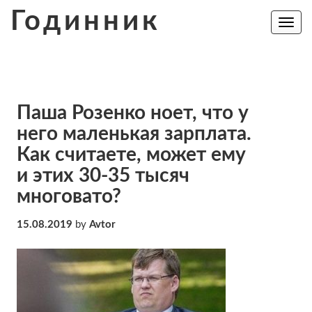
Skip
Годинник
to
Toggle
navig
content
Паша Розенко ноет, что у
него маленькая зарплата.
Как считаете, может ему
и этих 30-35 тысяч
многовато?
15.08.2019
by
Avtor