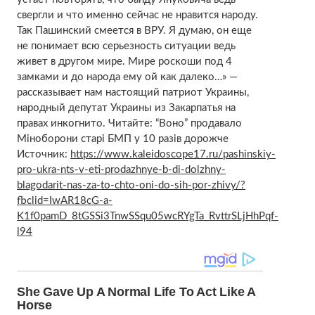
свергли и что именно сейчас не нравится народу.
Так Пашинский смеется в ВРУ. Я думаю, он еще
не понимает всю серьезность ситуации ведь
живет в другом мире. Мире роскоши под 4
замками и до народа ему ой как далеко…» —
рассказывает нам настоящий патриот Украины,
народный депутат Украины из Закарпатья на
правах инкогнито. Читайте: “Воно” продавало
Міноборони старі БМП у 10 разів дорожче
Источник:
https://www.kaleidoscope17.ru/pashinskiy-
pro-ukra-nts-v-eti-prodazhnye-b-di-dolzhny-
blagodarit-nas-za-to-chto-oni-do-sih-por-zhivy/?
fbclid=IwAR18cG-a-
K1f0pamD_8tGSSi3TnwSSqu05wcRYgTa_RvttrSLjHhPqf-
l94