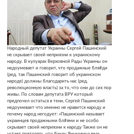
Народный депутат Украины Сергей Пашинский
не скрывает своей неприязни к украинскому
народу. В кулуарах Верховной Рады Украины он
недоумевает и говорит, что продажные бля#ди
(ред. так Пашинский говорит об украинском
народе) должны благодарить нас (ред.
революционную власть) за то, что они до сих пор
живы. По словам депутата ВРУ который
предпочел остаться в тени, Сергей Пашинский
недоумевает что именно не нравится народу и
почему народ негодует: «Пашинский называет
украинцев продажными бл#ями и не особо
скрывает своей неприязни к народу Также он не
устает повторять, что банду Януковича ведь