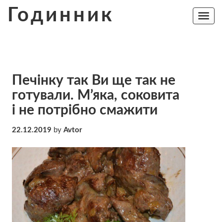
Skip
Годинник
to
Toggle
navig
content
Печінку так Ви ще так не
готували. М’яка, соковита
і не потрібно смажити
22.12.2019
by
Avtor