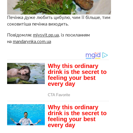
Печінка дуже любить цибулю, чим її більше, тим
соковитіша печінка виходить.
Повідомляє
miysvit.pp.ua
, із посиланням
на
mandarynka.com.ua