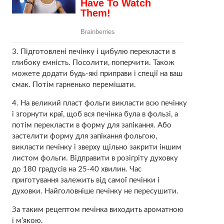
3. Підготовлені печінку і цибулю перекласти в
глибоку ємність. Посолити, поперчити. Також
можете додати будь-які приправи і спеції на ваш
смак. Потім гарненько перемішати.
4. На великий пласт фольги викласти всю печінку
і згорнути краї, щоб вся печінка була в фользі, а
потім перекласти в форму для запікання. Або
застелити форму для запікання фольгою,
викласти печінку і зверху щільно закрити іншим
листом фольги. Відправити в розігріту духовку
до 180 градусів на 25-40 хвилин. Час
приготування залежить від самої печінки і
духовки. Найголовніше печінку не пересушити.
За таким рецептом печінка виходить ароматною
і м’якою.