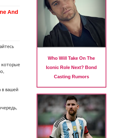
айтесь
, которые
о,
 в вашей
чередь,