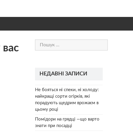
Пошук:
 вас
НЕДАВНІ ЗАПИСИ
Не бояться ні спеки, ні холоду:
найкращі сорти огірків, які
порадують щедрим врожаєм в
цьому році
Помідори на грядці —що варто
знати при посадці