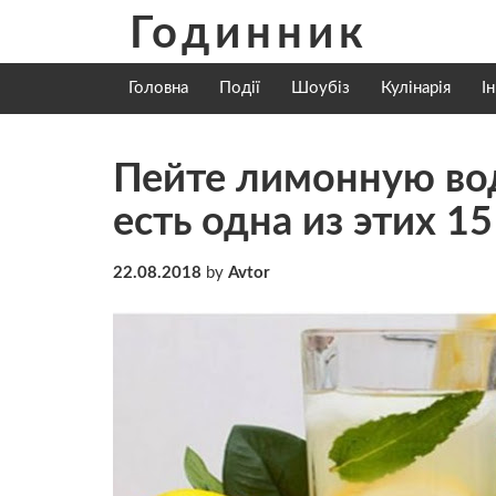
Skip
Годинник
to
content
Головна
Події
Шоубіз
Кулінарія
І
Пейте лимонную вод
есть одна из этих 1
22.08.2018
by
Avtor