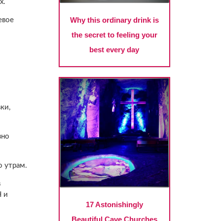
х.
евое
ки,
вно
о утрам.
в
Н и