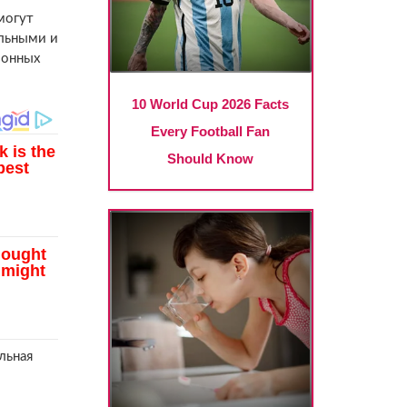
могут
льными и
зонных
льная