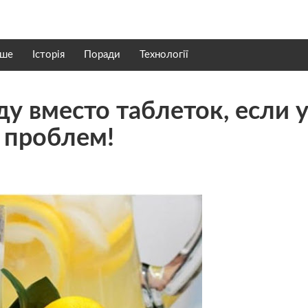
нше
Історія
Поради
Технології
у вместо таблеток, если у
5 проблем!