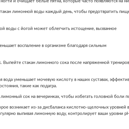
 ногти и очищает белые пятна, которые часто появляются на ни
стакан лимонной воды каждый день, чтобы предотвратить пищ
й воды с йогой может облегчить истощение, вызванное
еньшает воспаление в организме благодаря сильным
. Выпейте стакан лимонного сока после напряженной трениров
я вода уменьшает мочевую кислоту в наших суставах, эффекти
стояния, такие как подагра.
лимонный сок на вечеринках, чтобы избегать головной боли п
орое возникает из-за дисбаланса кислотно-щелочных уровней 
егулярно выпивая лимонную воду, контролирует ваши уровни р