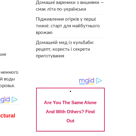
Домашні вареники з вишнями —
смак літа по-українськи
Підживлення огірків у перші
тижні: старт для майбутнього
врожаю
Домашній мед із кульбаби:
рецепт, користь і секрети
кие
приготування
 немного
ой воды
оровья.