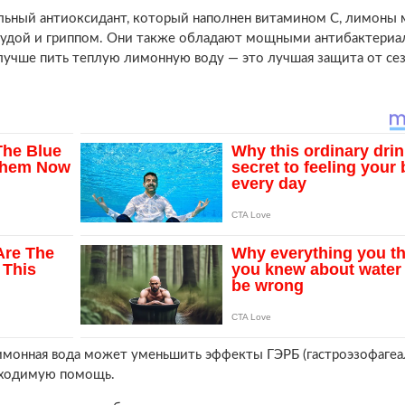
ральный антиоксидант, который наполнен витамином С, лимоны 
тудой и гриппом. Они также обладают мощными антибактериа
лучше пить теплую лимонную воду — это лучшая защита от се
имонная вода может уменьшить эффекты ГЭРБ (гастроэзофагеа
обходимую помощь.