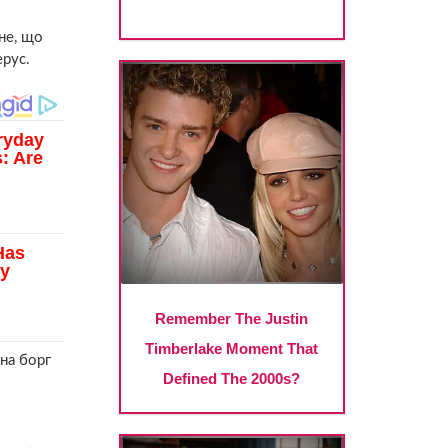
не, що
ерус.
на борг