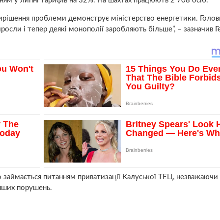
ням у липні тарифів на 32%. На шахтах працюють 2 708 осіб.
 вирішення проблеми демонструє міністерство енергетики. Голов
осли і тепер деякі монополії заробляють більше”, – зазначив Г
 займається питанням приватизації Калуської ТЕЦ, незважаючи 
інших порушень.