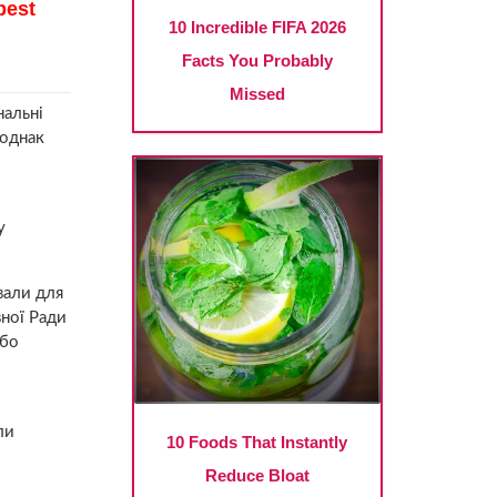
нальні
 однак
у
вали для
вної Ради
або
ли