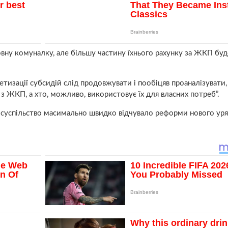
ну комуналку, але більшу частину їхнього рахунку за ЖКП буд
тизації субсидій слід продовжувати і пообіцяв проаналізувати,
 з ЖКП, а хто, можливо, використовує їх для власних потреб”.
 суспільство масимально швидко відчувало реформи нового уряд