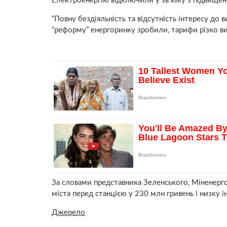
Електроенергію відключили у зв’язку з підвищен
“Повну бездіяльність та відсутність інтересу до
“реформу” енергоринку зробили, тарифи різко вир
За словами представника Зеленського, Міненерго
міста перед станцією у 230 млн гривень і низку 
Джерело