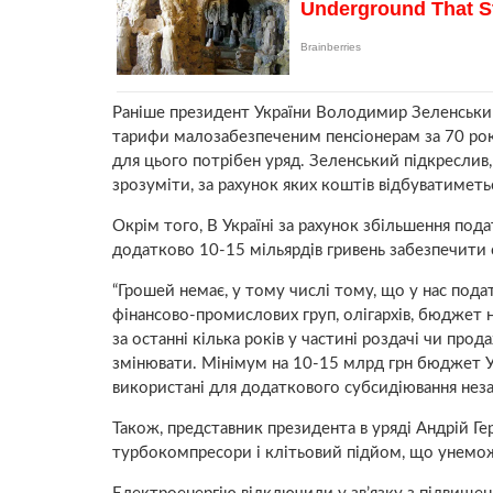
Раніше президент України Володимир Зеленський
тарифи малозабезпеченим пенсіонерам за 70 років
для цього потрібен уряд. Зеленський підкреслив
зрозуміти, за рахунок яких коштів відбуватиметь
Окрім того, В Україні за рахунок збільшення по
додатково 10-15 мільярдів гривень забезпечити
“Грошей немає, у тому числі тому, що у нас под
фінансово-промислових груп, олігархів, бюджет 
за останні кілька років у частині роздачі чи прод
змінювати. Мінімум на 10-15 млрд грн бюджет 
використані для додаткового субсидіювання незаб
Також, представник президента в уряді Андрій Ге
турбокомпресори і клітьовий підйом, що унемо