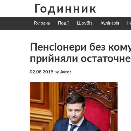
Skip
Годинник
to
content
Головна
Події
Шоубіз
Кулінарія
І
Пенсіонери без ком
прийняли остаточне 
02.08.2019
by
Avtor