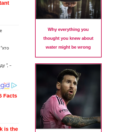
е
 “хто
у ”, –