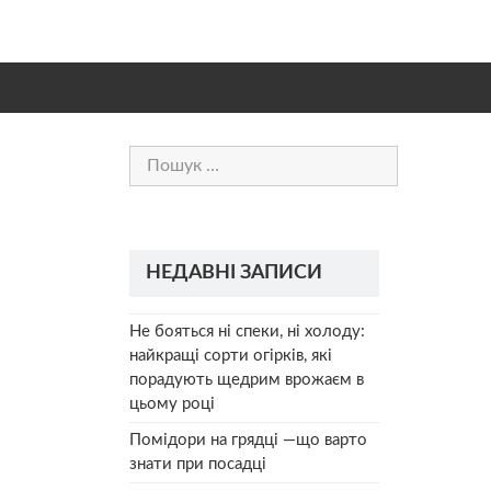
Пошук:
НЕДАВНІ ЗАПИСИ
Не бояться ні спеки, ні холоду:
найкращі сорти огірків, які
порадують щедрим врожаєм в
цьому році
Помідори на грядці —що варто
знати при посадці