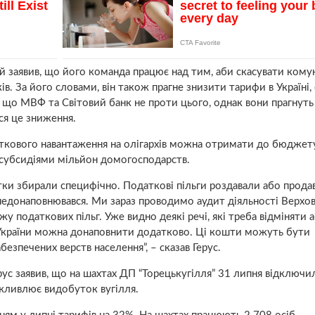
 заявив, що його команда працює над тим, аби скасувати кому
. За його словами, він також прагне знизити тарифи в Україні,
, що МВФ та Світовий банк не проти цього, однак вони прагнуть
ся це зниження.
даткового навантаження на олігархів можна отримати до бюджет
 субсидіями мільйон домогосподарств.
атки збирали специфічно. Податкові пільги роздавали або прода
недонаповнювався. Ми зараз проводимо аудит діяльності Верхо
ажу податкових пільг. Уже видно деякі речі, які треба відміняти 
України можна донаповнити додатково. Ці кошти можуть бути
езпечених верств населення”, – сказав Герус.
рус заявив, що на шахтах ДП “Торецькугілля” 31 липня відключи
жливлює видобуток вугілля.