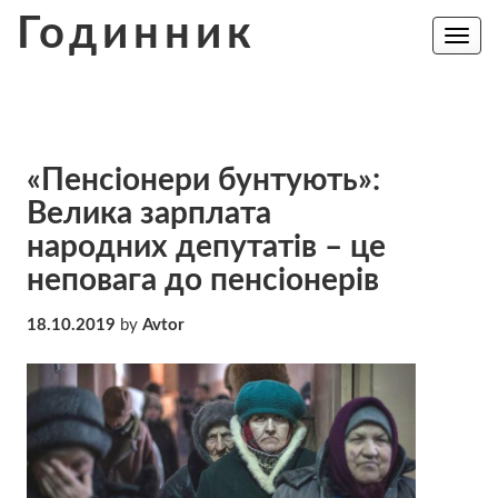
Skip
Годинник
to
Toggle
navig
content
«Пенсіонери бунтують»:
Велика зарплата
народних депутатів – це
неповага до пенсіонерів
18.10.2019
by
Avtor