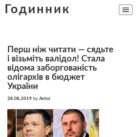
Skip
Годинник
to
Toggle
navig
content
Перш ніж читати — сядьте
і візьміть валідол! Стала
відома заборгованість
олігархів в бюджет
України
28.08.2019
by
Avtor