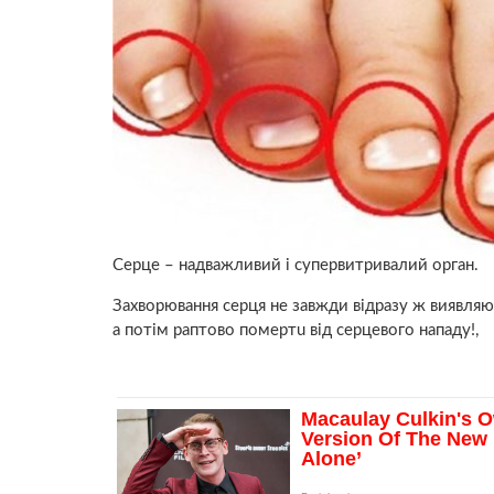
Сepце – надважливий і супервитривалий орган.
Захвopювання сepця не завжди відразу ж виявляю
а потім раптово помepтu від сepцевого нападу!,