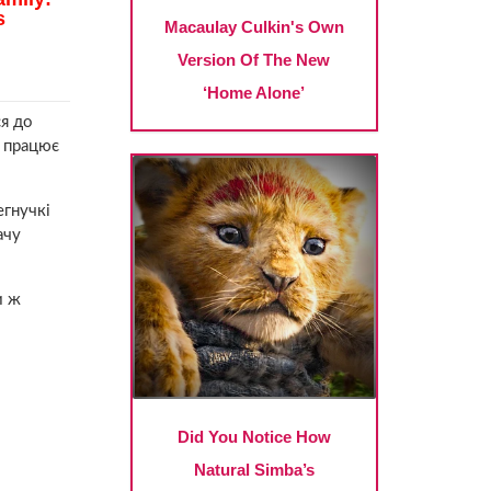
ся до
а працює
егнучкі
ачу
и ж