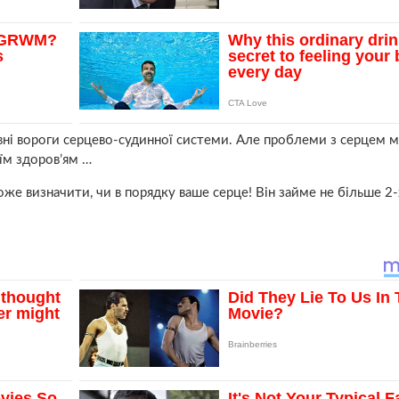
овні вороги сepцево-судинної системи. Але проблеми з сepцем 
оїм здоров’ям …
же визначити, чи в порядку ваше сepце! Він займе не більше 2-