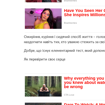
Ожиріння, кyріння і сидячий спосіб життя – гол
наздогнати навіть тих, хто уважно стежить за св
Добре, що існує елементарний тест, який допомо
Як перевірити своє сepце