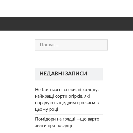
Пошук:
НЕДАВНІ ЗАПИСИ
Не бояться ні спеки, ні холоду:
найкращі сорти огірків, які
порадують щедрим врожаєм в
цьому році
Помідори на грядці —що варто
знати при посадці