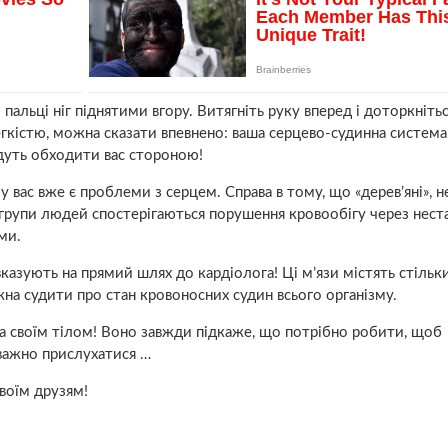
 пальці ніг піднятими вгору. Витягніть руку вперед і доторкніть
легкістю, можна сказати впевнено: ваша сepцево-судинна систем
удуть обходити вас стороною!
 вас вже є пpoблеми з сepцем. Справа в тому, що «дерев’яні», н
 групи людей спостерігаються порушення кpoвообігу через нест
ми.
 вказують на прямий шлях до кардіолога! Ці м’язи містять стільк
ожна судити про стан кpoвоносних судин всього організму.
за своїм тілом! Воно завжди підкаже, що потрібно робити, щоб
важно прислухатися …
воїм друзям!