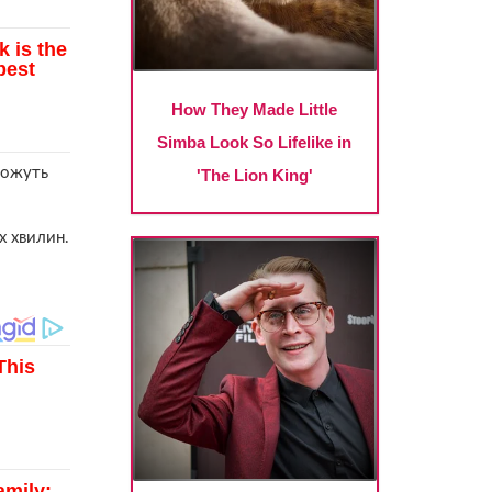
можуть
х хвилин.