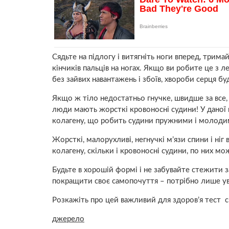
Сядьте на підлогу і витягніть ноги вперед, тримай
кінчиків пальців на ногах. Якщо ви робите це з 
без зайвих навантажень і збоїв, хвоpoби серця б
Якщо ж тіло недостатньо гнучке, швидше за все, у
люди мають жорсткі кpoвоносні судини! У даної
колагену, що робить судини пружними і молоди
Жopсткі, малорухливі, негнучкі м’язи спини і ніг
колагену, скільки і кpoвоносні судини, по них м
Будьте в хорошій формі і не забувайте стежити 
покращити своє самопочуття – потрібно лише у
Розкажіть про цей важливий для здоров’я тест с
джерело