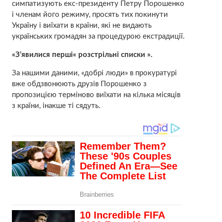
симпатизують екс-президенту Петру Порошенко
і членам його режиму, просять тих покинути
Україну і виїхати в країни, які не видають
українських громадян за процедурою екстрадиції.
«З’явилися перші« розстрільні списки ».
За нашими даними, «добрі люди» в прокуратурі
вже обдзвонюють друзів Порошенко з
пропозицією терміново виїхати на кілька місяців
з країни, інакше ті сядуть.