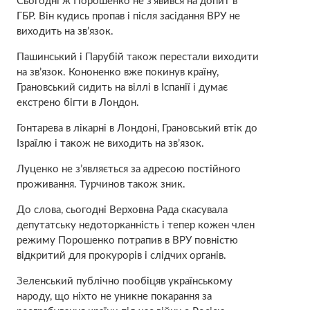
Сьогодні ж Порошенко не з’явився на допит в
ГБР. Він кудись пропав і після засідання ВРУ не
виходить на зв’язок.
Пашинський і Парубій також перестали виходити
на зв’язок. Кононенко вже покинув країну,
Грановський сидить на віллі в Іспанії і думає
екстрено бігти в Лондон.
Гонтарева в лікарні в Лондоні, Грановський втік до
Ізраїлю і також не виходить на зв’язок.
Луценко не з’являється за адресою постійного
проживання. Турчинов також зник.
До слова, сьогодні Верховна Рада скасувала
депутатську недоторканність і тепер кожен член
режиму Порошенко потрапив в ВРУ повністю
відкритий для прокурорів і слідчих органів.
Зеленський публічно пообіцяв українському
народу, що ніхто не уникне покарання за