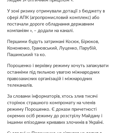
людям з« оптичним прицілом ».
У зоні ризику отримували дотації з бюджету в
сфері АПК (агропромисловий комплекс) або
постачали дороге обладнання державним
компаніям », – додали на каналі.
Першими будуть затримані Косюк, Бірюков,
Кононенко, Грановський, Луценко, Парубій,
Пашинський та ко.
Порошенко і верхівку режиму хочуть запакувати
останніми під пильною увагою міжнародних
правозахисних організацій і міжнародних
телеканалів.
За словами інформаторів, хтось злив тисячі
сторінок страшного компромату на членів
режиму Порошенко. Є докази причетності
окремих осіб режиму до розстрілу Майдану і
іншими епізодами кривавих злочинів в Україні.