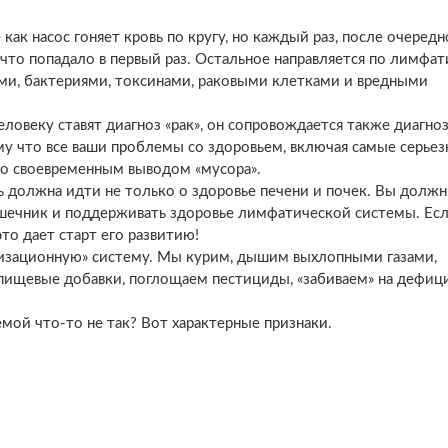
как насос гоняет кровь по кругу, но каждый раз, после очередн
, что попадало в первый раз. Остальное направляется по лимфа
ами, бактериями, токсинами, раковыми клетками и вредными
еловеку ставят диагноз «рак», он сопровождается также диагно
у что все ваши проблемы со здоровьем, включая самые серьез
я со своевременным выводом «мусора».
ечь должна идти не только о здоровье печени и почек. Вы долж
ишечник и поддерживать здоровье лимфатической системы. Есл
то дает старт его развитию!
изационную» систему. Мы курим, дышим выхлопными газами,
пищевые добавки, поглощаем пестициды, «забиваем» на дефиц
емой что-то не так? Вот характерные признаки.