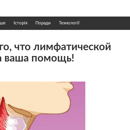
нше
Історія
Поради
Технології
го, что лимфатической
а ваша помощь!