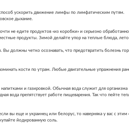
способ ускорить движение лимфы по лимфатическим путям.
овское дыхание.
почти не едите продуктов «из коробки» и серьезно обработанн
местные продукты. Зимой делайте упор на теплые блюда, лето
 Вы должны четко осознавать, что предотвратить болезнь гор
зминать кости по утрам. Любые двигательные упражнения ран
 напитками и газировкой. Обычная вода служит для организма
ная вода препятствует работе пищеварения. Так что пейте теп
сли вы еще и украинец или белорус, то наверняка у вас с этим 
окупайте йодированную соль.