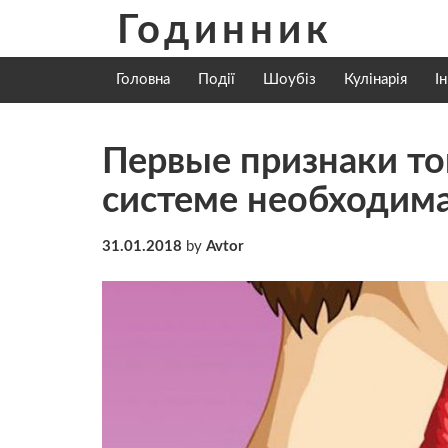
Skip
Годинник
to
content
Головна
Події
Шоубіз
Кулінарія
І
Первые признаки то
системе необходим
31.01.2018
by
Avtor