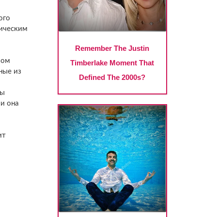
ого
тическим
зом
ные из
ны
и она
ит