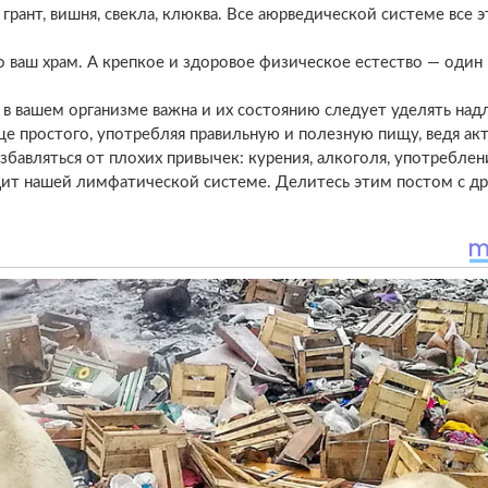
ант, вишня, свекла, клюква. Все аюрведической системе все э
о ваш храм. А крепкое и здоровое физическое естество — один 
 в вашем организме важна и их состоянию следует уделять на
още простого, употребляя правильную и полезную пищу, ведя ак
збавляться от плохих привычек: курения, алкоголя, употреблен
едит нашей лимфатической системе. Делитесь этим постом с др