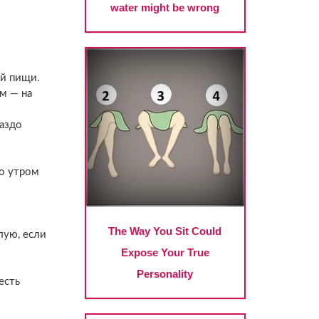
ой пищи.
м — на
аздо
о утром
лую, если
есть