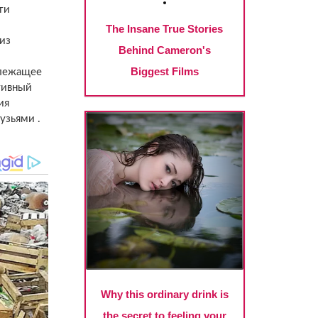
ти
из
длежащее
тивный
ия
узьями .