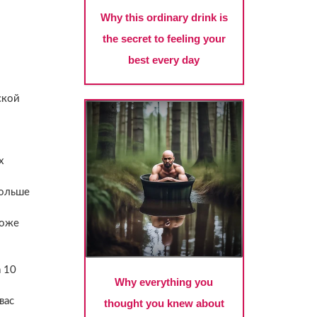
ской
х
больше
тоже
а 10
вас