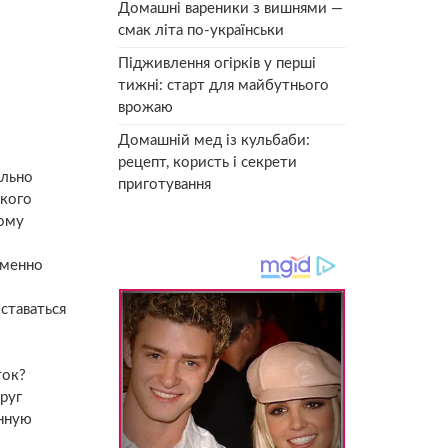
Домашні вареники з вишнями —
смак літа по-українськи
Підживлення огірків у перші
тижні: старт для майбутнього
врожаю
Домашній мед із кульбаби:
рецепт, користь і секрети
ельно
приготування
пкого
тому
именно
ставаться
ток?
руг
унную