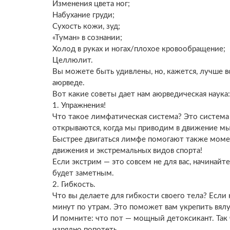
Изменения цвета ног;
Набухание груди;
Сухость кожи, зуд;
«Туман» в сознании;
Холод в руках и ногах/плохое кровообращение;
Целлюлит.
Вы можете быть удивлены, но, кажется, лучше в
аюрведе.
Вот какие советы дает нам аюрведическая наука:
1. Упражнения!
Что такое лимфатическая система? Это система н
открываются, когда мы приводим в движение м
Быстрее двигаться лимфе помогают также моме
движения и экстремальных видов спорта!
Если экстрим — это совсем не для вас, начинай
будет заметным.
2. Гибкость.
Что вы делаете для гибкости своего тела? Если 
минут по утрам. Это поможет вам укрепить вя
И помните: что пот — мощный детоксикант. Так ч
изрядно попотеть.