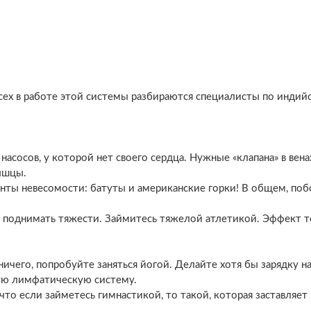
сех в работе этой системы разбираются специалисты по индий
асосов, у которой нет своего сердца. Нужные «клапана» в вена
ышцы.
нты невесомости: батуты и американские горки! В общем, по
те поднимать тяжести. Займитесь тяжелой атлетикой. Эффект 
ничего, попробуйте заняться йогой. Делайте хотя бы зарядку н
лую лимфатическую систему.
то если займетесь гимнастикой, то такой, которая заставляет 