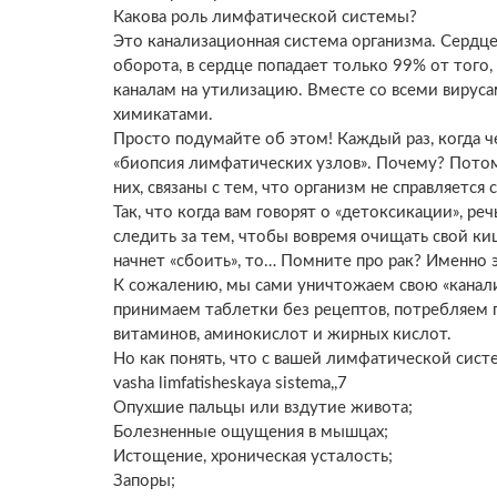
Какова роль лимфатической системы?
Это канализационная система организма. Сердце 
оборота, в сердце попадает только 99% от того
каналам на утилизацию. Вместе со всеми вирус
химикатами.
Просто подумайте об этом! Каждый раз, когда ч
«биопсия лимфатических узлов». Почему? Потом
них, связаны с тем, что организм не справляетс
Так, что когда вам говорят о «детоксикации», р
следить за тем, чтобы вовремя очищать свой к
начнет «сбоить», то… Помните про рак? Именно э
К сожалению, мы сами уничтожаем свою «канал
принимаем таблетки без рецептов, потребляем 
витаминов, аминокислот и жирных кислот.
Но как понять, что с вашей лимфатической сист
vasha limfatisheskaya sistema,,7
Опухшие пальцы или вздутие живота;
Болезненные ощущения в мышцах;
Истощение, хроническая усталость;
Запоры;