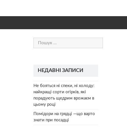
Пошук:
НЕДАВНІ ЗАПИСИ
Не бояться ні спеки, ні холоду:
найкращі сорти огірків, які
порадують щедрим врожаєм в
цьому році
Помідори на грядці —що варто
знати при посадці