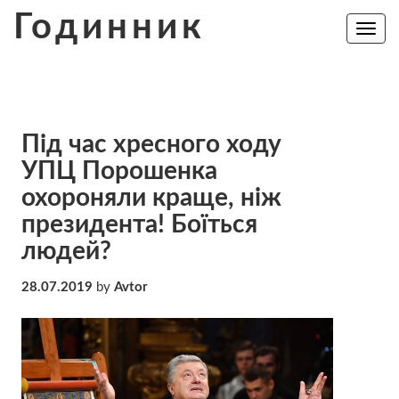
Skip
Годинник
to
Toggle
navig
content
Під час хресного ходу
УПЦ Порошенка
охороняли краще, ніж
президента! Боїться
людей?
28.07.2019
by
Avtor