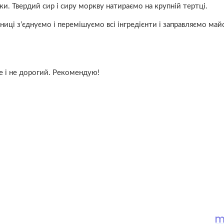
и. Твердий сир і сиру моркву натираємо на крупній тертці.
иці з’єднуємо і перемішуємо всі інгредієнти і заправляємо май
ле і не дорогий. Рекомендую!