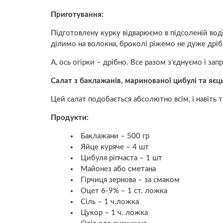
Приготування:
Підготовлену курку відварюємо в підсоленій вод
ділимо на волокна, броколі ріжемо не дуже дріб
А, ось огірки – дрібно. Все разом з’єднуємо і за
Салат з баклажанів, маринованої цибулі та яєц
Цей салат подобається абсолютно всім, і навіть т
Продукти:
Баклажани – 500 гр
Яйце куряче – 4 шт
Цибуля ріпчаста – 1 шт
Майонез або сметана
Гірчиця зернова – за смаком
Оцет 6-9% – 1 ст. ложка
Сіль – 1 ч.ложка
Цукор – 1 ч. ложка