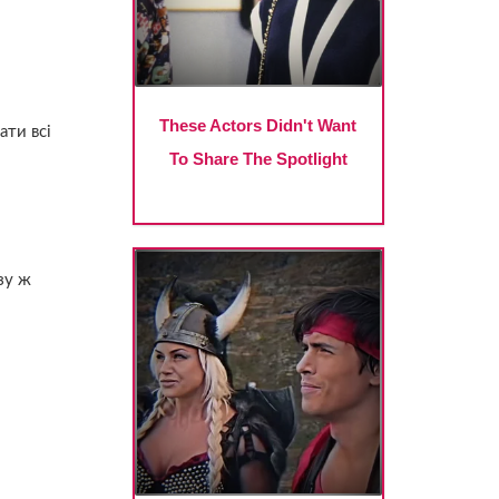
ати всі
азу ж