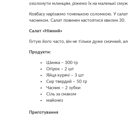
охолонути млинцям, ріжемо їх на маленькі смужк
Ковбасу нарізаємо тоненькою соломкою. У салатн
часником. Салат повинен настоятися хвилин 30.
Салат «Ніжний»
Готую його часто, він не тільки дуже смачний, а
Продукти:
Шинка – 300 гр
Огірок – 2 шт
Яйця курячі – 3 шт
Сир твердий – 50 гр
Часник – 2 зубки
Сіль за смаком
майонез
Приготування