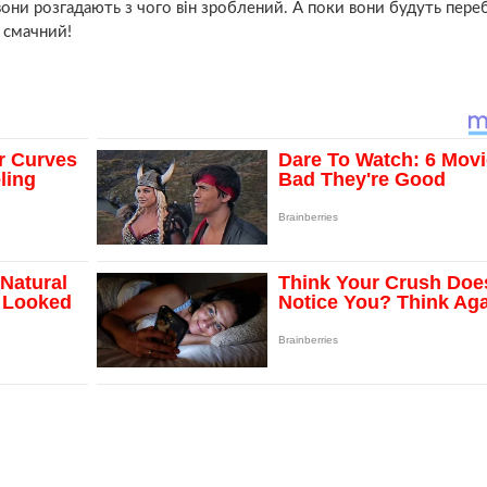
они розгадають з чого він зроблений. А поки вони будуть пере
н смачний!