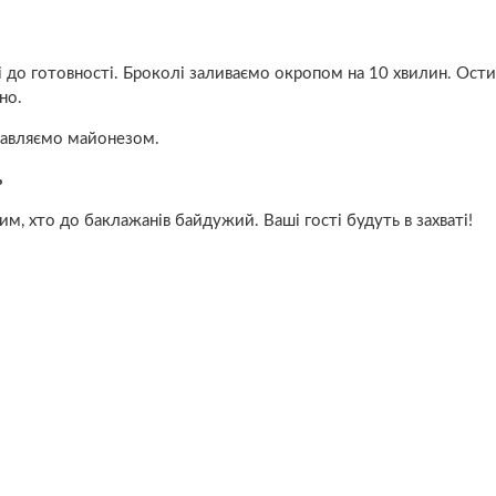
і до готовності. Броколі заливаємо окропом на 10 хвилин. Ости
но.
правляємо майонезом.
ь
им, хто до баклажанів байдужий. Ваші гості будуть в захваті!