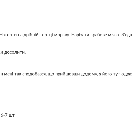
атерти на дрібній тертці моркву. Нарізати крабове м’ясо. З’єдн
ки досолити.
Він мені так сподобався, що прийшовши додому, я його тут одр
 6-7 шт