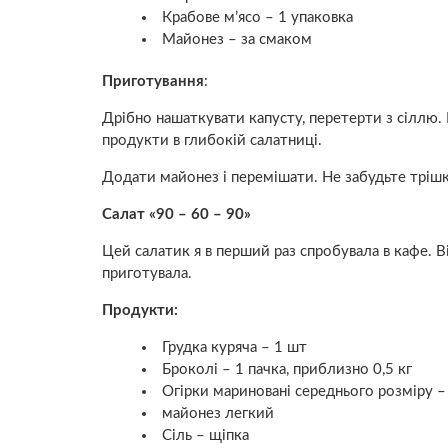
Крабове м’ясо – 1 упаковка
Майонез – за смаком
Приготування
:
Дрібно нашаткувати капусту, перетерти з сіллю. Н
продукти в глибокій салатниці.
Додати майонез і перемішати. Не забудьте тріш
Салат «90 – 60 – 90»
Цей салатик я в перший раз спробувала в кафе. 
приготувала.
Продукти:
Грудка куряча – 1 шт
Броколі – 1 пачка, приблизно 0,5 кг
Огірки мариновані середнього розміру –
майонез легкий
Сіль – щіпка