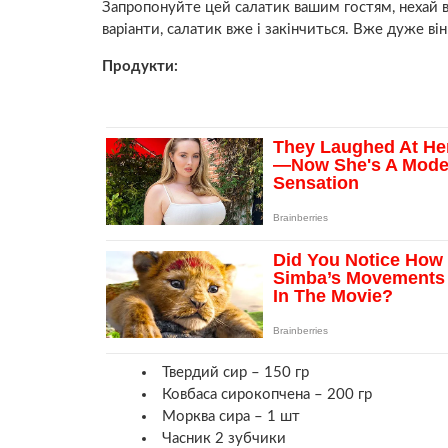
Запропонуйте цей салатик вашим гостям, нехай в
варіанти, салатик вже і закінчиться. Вже дуже ві
Продукти:
Твердий сир – 150 гр
Ковбаса сирокопчена – 200 гр
Морква сира – 1 шт
Часник 2 зубчики