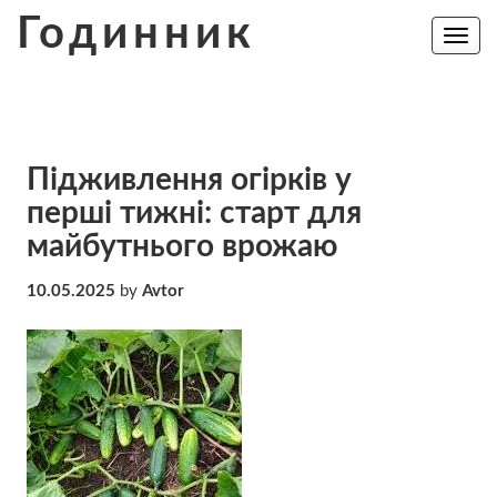
Skip
Годинник
to
Toggle
navig
content
Підживлення огірків у
перші тижні: старт для
майбутнього врожаю
10.05.2025
by
Avtor