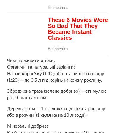
Чим підживити огірки:
Органічні та натуральні варіанти:
Настій коров’яку (1:10) або пташиного посліду
(1:20) — по 0,5 л під корінь на кожну рослину.
Зброджена трава (зелене добриво) — стимулює
ріст, багата азотом.
Деревна зола — 1 ст. ложка під кожну рослину
або в розчині (1 склянка на 10 л води).
Мінеральні добрива:
Карбамід (сечовина) — 1 ч. ложка на 10 л води.