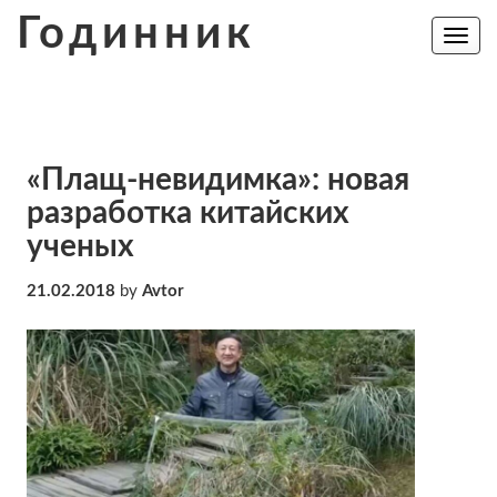
Skip
Годинник
to
Toggle
navig
content
«Плащ-невидимка»: новая
разработка китайских
ученых
21.02.2018
by
Avtor