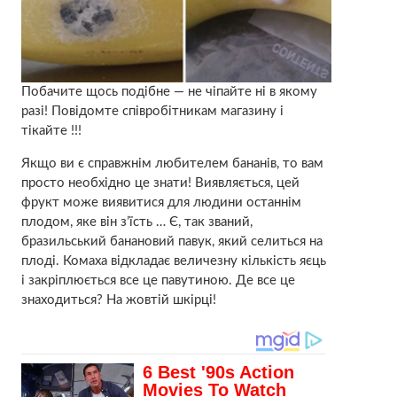
Побачите щось подібне — не чіпайте ні в якому
разі! Повідомте співробітникам магазину і
тікайте !!!
Якщо ви є справжнім любителем бананів, то вам
просто необхідно це знати! Виявляється, цей
фрукт може виявитися для людини останнім
плодом, яке він з’їсть … Є, так званий,
бразильський банановий павук, який селиться на
плоді. Комаха відкладає величезну кількість яєць
і закріплюється все це павутиною. Де все це
знаходиться? На жовтій шкірці!