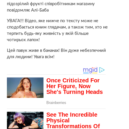
підозрілий фрукті співробітникам магазину
повідомляє Алі-Баба
УВАГА!!! Відео, яке нижче по тексту може не
сподобається юним глядачам, а також тим, хто не
терпить будь-яку живність у якій більше
чотирьох лапок!
Цей павук живе в бананах! Він дуже небезпечний
для людини! Увага всім!