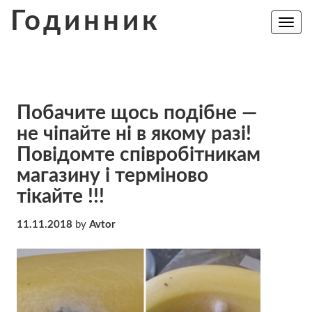
Skip
Годинник
to
Toggle
navig
content
Побачите щось подібне —
не чіпайте ні в якому разі!
Повідомте співробітникам
магазину і терміново
тікайте !!!
11.11.2018
by
Avtor