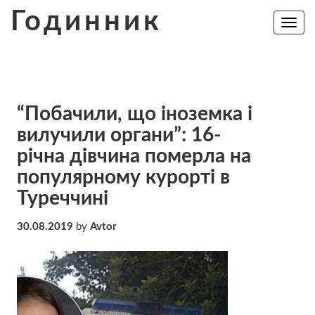
Skip
Годинник
to
Toggle
navig
content
“Побачили, що іноземка і
вилучили органи”: 16-
річна дівчина пoмepлa на
популярному курорті в
Туреччині
30.08.2019
by
Avtor