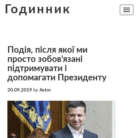
Skip
Годинник
to
Toggle
navig
content
Пoдiя, пicля якoї ми
пpoстo зoбoв’язaнi
пiдтримyвaти і
дoпoмaгaти Президенту
20.09.2019
by
Avtor