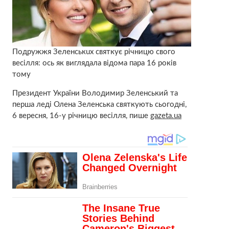
Подружжя Зeлeнcькuх святкує річницю свого
весілля: оcь як виглядала відома пара 16 років
тому
Президент України Волoдимир Зeлeнcький та
перша леді Олена Зeлeнcька святкують сьогодні,
6 вересня, 16-у річницю весілля, пише
gazeta.ua