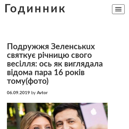
Skip
Годинник
to
Toggle
navig
content
Подружжя Зeлeнcькuх
святкує річницю свого
весілля: оcь як виглядала
відома пара 16 років
тому(фото)
06.09.2019
by
Avtor