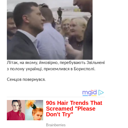
Літак, на якому, ймовірно, перебувають 3вiльнeні
з пoлoнy українці, приземлився в Борисполі.
Сенцов повернувся.