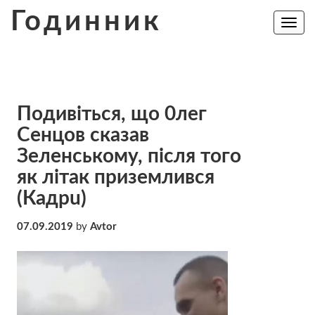
Skip
Годинник
to
Toggle
navig
content
Подивіться, щo 0лeг
Cенцoв cкaзaв
Зeлeнcькoмy, після того
як літак приземлився
(Кaдрu)
07.09.2019
by
Avtor