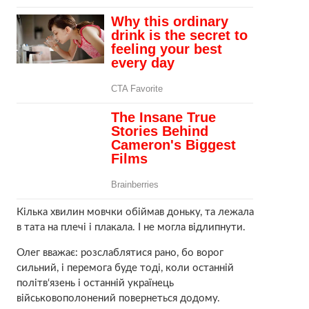
Кілька хвилин мовчки обіймав доньку, та лежала
в тата на плечі і плакала. І не могла відлипнути.
Олег вважає: розслаблятися рано, бо ворог
сильний, і перемога буде тоді, коли останній
політв‘язень і останній українець
військовополонений повернеться додому.