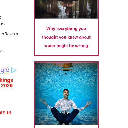
ю
си.
 области,
ая