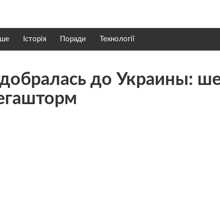
нше
Історія
Поради
Технології
добралась до Украины: ше
мегашторм