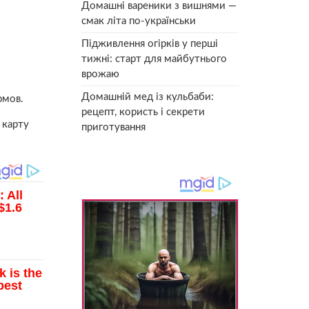
Домашні вареники з вишнями —
смак літа по-українськи
Підживлення огірків у перші
тижні: старт для майбутнього
врожаю
Домашній мед із кульбаби:
рмов.
рецепт, користь і секрети
 карту
приготування