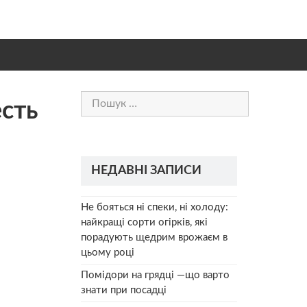
Пошук:
сть
НЕДАВНІ ЗАПИСИ
Не бояться ні спеки, ні холоду:
найкращі сорти огірків, які
порадують щедрим врожаєм в
цьому році
Помідори на грядці —що варто
знати при посадці