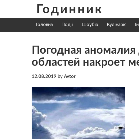
Skip
Годинник
to
content
Головна
Події
Шоубіз
Кулінарія
І
Погодная аномалия 
областей накроет 
12.08.2019
by
Avtor