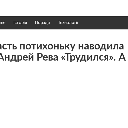
нше
Історія
Поради
Технології
асть потихоньку наводила
Андрей Рева «Трудился». А