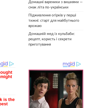
Домашні вареники з вишнями —
смак літа по-українськи
Підживлення огірків у перші
тижні: старт для майбутнього
врожаю
Домашній мед із кульбаби:
рецепт, користь і секрети
приготування