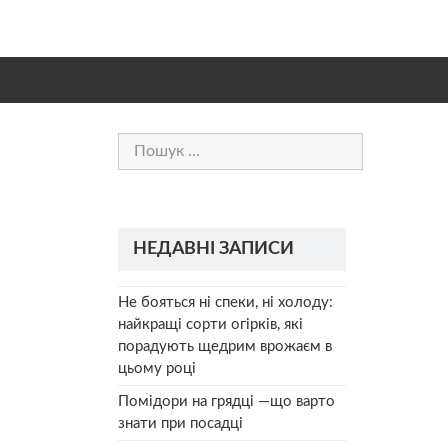
Пошук:
НЕДАВНІ ЗАПИСИ
Не бояться ні спеки, ні холоду:
найкращі сорти огірків, які
порадують щедрим врожаєм в
цьому році
Помідори на грядці —що варто
знати при посадці