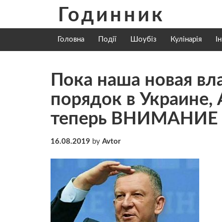
Skip
Годинник
to
content
Головна
Події
Шоубіз
Кулінарія
І
Пока наша новая вл
порядок в Украине, 
теперь ВНИМАНИЕ
16.08.2019
by
Avtor