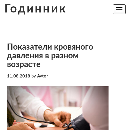
Skip
Годинник
to
Toggle
navig
content
Показатели кровяного
давления в разном
возрасте
11.08.2018
by
Avtor