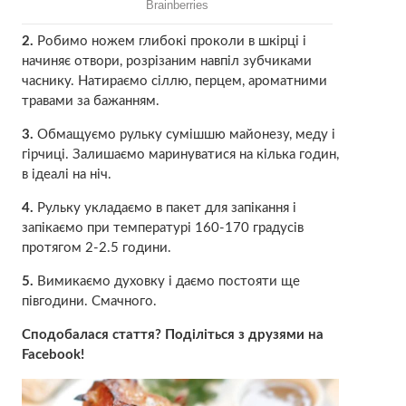
2.
Робимо ножем глибокі проколи в шкірці і
начиняє отвори, розрізаним навпіл зубчиками
часнику. Натираємо сіллю, перцем, ароматними
травами за бажанням.
3.
Обмащуємо рульку сумішшю майонезу, меду і
гірчиці. Залишаємо маринуватися на кілька годин,
в ідеалі на ніч.
4.
Рульку укладаємо в пакет для запікання і
запікаємо при температурі 160-170 градусів
протягом 2-2.5 години.
5.
Вимикаємо духовку і даємо постояти ще
півгодини. Смачного.
Сподобалася стаття? Поділіться з друзями на
Facebook!