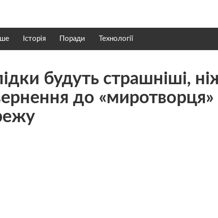
нше
Історія
Поради
Технології
лідки будуть страшніші, ні
звернення до «миротворця»
режу