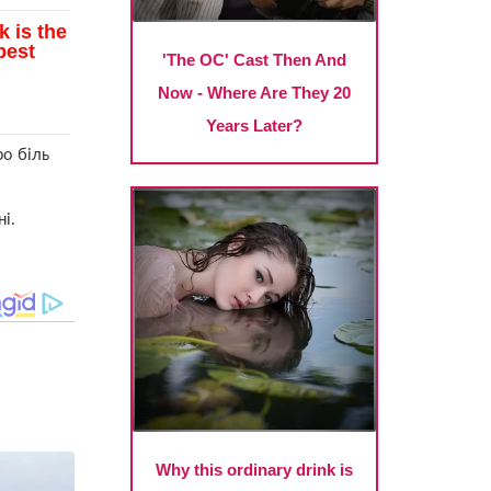
о біль
і.