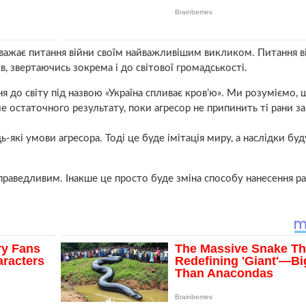
 вважає питання війни своїм найважливішим викликом. Питання ві
ів, звертаючись зокрема і до світової громадськості.
 до світу під назвою «Україна спливає кров’ю». Ми розуміємо, 
ме остаточного результату, поки агресор не припинить ті рани за
-які умови агресора. Тоді це буде імітація миру, а наслідки бу
справедливим. Інакше це просто буде зміна способу нанесення 