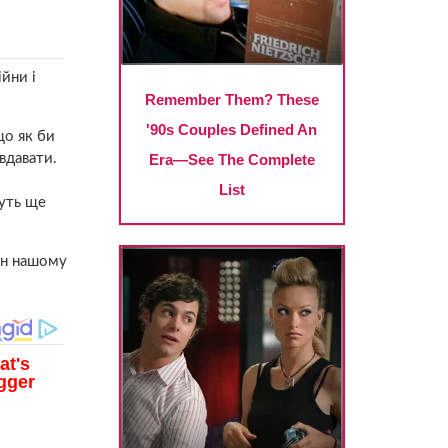
йни і
що як би
вдавати.
дуть ще
ран нашому