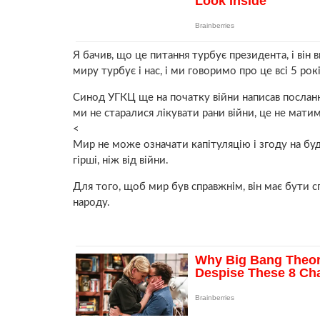
Я бачив, що це питання турбує президента, і він
миру турбує і нас, і ми говоримо про це всі 5 рок
Синод УГКЦ ще на початку війни написав послання
ми не старалися лікувати рани війни, це не мати
<
Мир не може означати капітуляцію і згоду на будь
гірші, ніж від війни.
Для того, щоб мир був справжнім, він має бути 
народу.