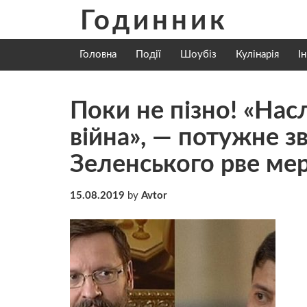
Skip
Годинник
to
content
Головна
Події
Шоубіз
Кулінарія
І
Поки не пізно! «Нас
війна», — потужне 
Зеленського рве ме
15.08.2019
by
Avtor