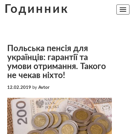
Skip
Годинник
to
Toggle
navig
content
Польська пенсія для
українців: гарантії та
умови отримання. Такого
не чекав ніхто!
12.02.2019
by
Avtor