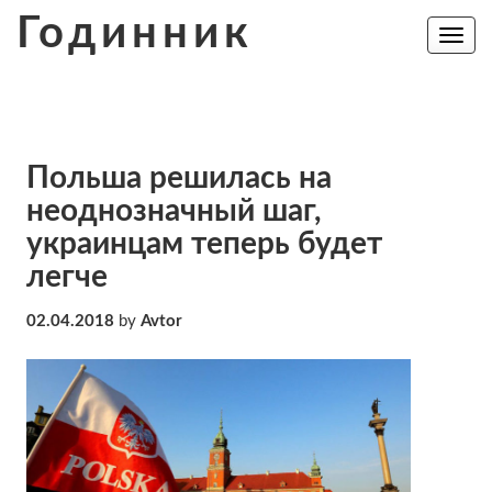
Skip
Годинник
to
Toggle
navig
content
Польша решилась на
неоднозначный шаг,
украинцам теперь будет
легче
02.04.2018
by
Avtor